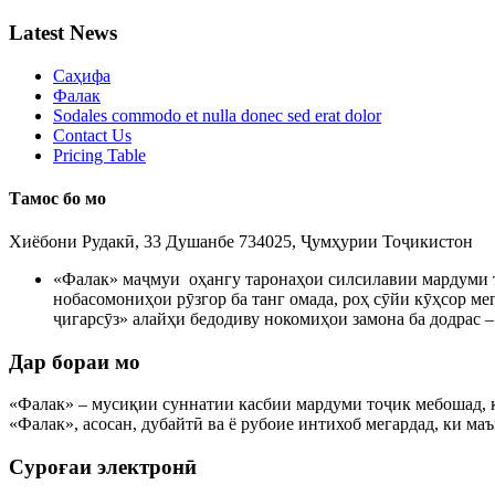
Latest News
Саҳифа
Фалак
Sodales commodo et nulla donec sed erat dolor
Contact Us
Pricing Table
Тамос бо мо
Хиёбони Рудакӣ, 33 Душанбе 734025, Ҷумҳурии Тоҷикистон
«Фалак» маҷмуи оҳангу таронаҳои силсилавии мардуми то
нобасомониҳои рӯзгор ба танг омада, роҳ сӯйи кӯҳсор мег
ҷигарсӯз» алайҳи бедодиву нокомиҳои замона ба додрас 
Дар бораи мо
«Фалак» – мусиқии суннатии касбии мардуми тоҷик мебошад, ки
«Фалак», асосан, дубайтӣ ва ё рубоие интихоб мегардад, ки м
Суроғаи электронӣ