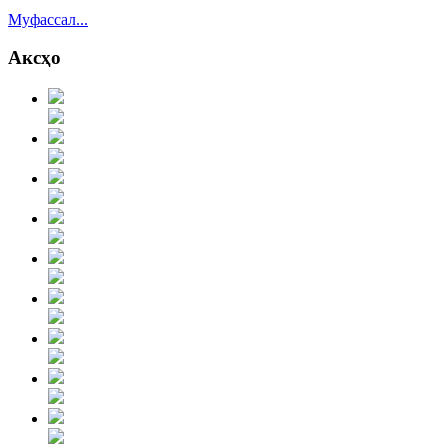
Муфассал...
Аксҳо