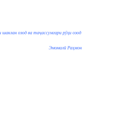
и шаклан озод ва таҷассумгари рӯҳи озод
Эмомалӣ Раҳмон