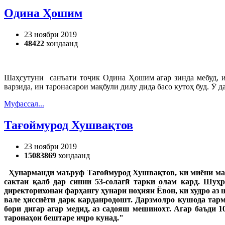
Одина Ҳошим
23 ноябри 2019
48422
хондаанд
Шаҳсутуни санъати тоҷик Одина Ҳошим агар зинда мебуд, и
варзида, ин таронасарои мақбули дилу дида басо кутоҳ буд. Ӯ
Муфассал...
Тағоймурод Хушвақтов
23 ноябри 2019
15083869
хондаанд
Ҳунарманди маъруф Тағоймурод Хушвақтов, ки миёни марду
сактаи қалб дар синни 53-солагӣ тарки олам кард. Шуҳр
директори
хонаи
фар
ҳ
ангу
ҳ
унари
но
ҳ
ияи
Ёвон, ки худро аз
вале
ҳ
иссиёти
дарк
карданро
дошт
.
Дарзмолро
кушода
тар
бори
дигар
агар
медид
, аз садояш мешинохт. Агар баъди 1
тарона
ҳ
ои
бештаре
и
ҷ
ро
кунад
."