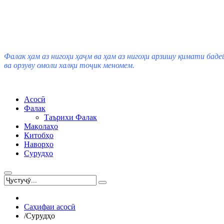
Фалак ҳам аз нигоҳи ҳаҷм ва ҳам аз нигоҳи арзишу қимати баде
ва орзуву омоли халқи тоҷик меномем.
Асосӣ
Фалак
Таърихи Фалак
Мақолаҳо
Китобҳо
Наворҳо
Сурудҳо
Саҳифаи асосӣ
/
Сурудҳо