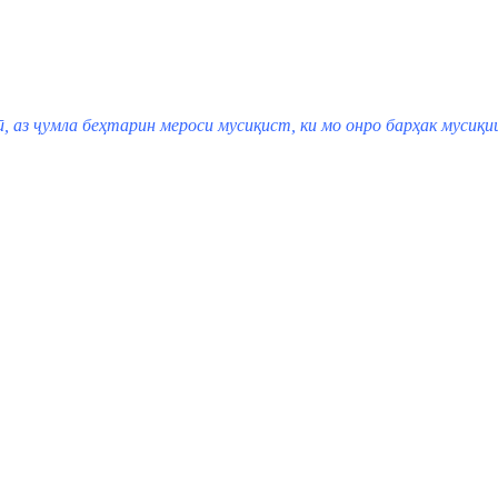
ӣ, аз ҷумла беҳтарин мероси мусиқист, ки мо онро барҳак мусиқи