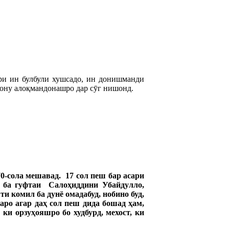
ри ин булбули хушсадо, ин донишманди
исону алоқмандонашро дар сӯг нишонд.
-сола мешавад. 17 сол пеш бар асари
о ба гуфтаи Салоҳ
иддини
Убайдулло
,
ти
комил
ба
дунё
омада
буд
,
нобино
буд
,
аро
агар
да
ҳ
сол
пеш
дида
бошад
ҳ
ам
,
,
ки
орзу
ҳ
ояшро
бо
худ
бурд
,
мехост
,
ки