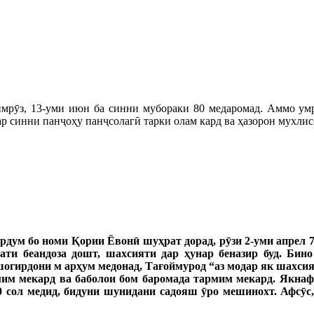
мрӯз, 13-уми июн ба синни мубораки 80 медаромад. Аммо ум
 дар синни панҷоҳу панҷсолагӣ тарки олам кард ва ҳазорон мухл
м бо номи Қории Ёвонӣ шуҳрат дорад, рӯзи 2-уми апрел 70
ати беандоза дошт, шахсияти дар ҳунар беназир буд. Бин
 шогирдони м ар
ҳум медонад, Тағоймурод “
аз
модар
як
шахсия
мим
мекард
ва
ба
болои
бом
баромада
тармим
мекард
.
Як
наф
0 сол медид, бидуни шунидани садояш ӯ
ро
мешинохт
.
Афс
ӯ
с