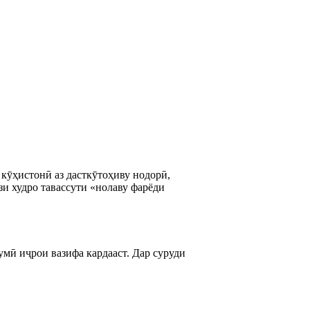
 кӯҳистонӣ аз дасткӯтоҳиву нодорӣ,
ёзи худро тавассути «нолаву фарёди
умӣ иҷрои вазифа кардааст. Дар суруди