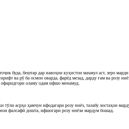
ҷик буда, бештар дар навоҳии куҳистон маъмул аст, зеро марди
ирифт ва рӯ ба осмон оварда, фарёд мезад, дарду ғам ва розу ни
– офаридгори оламу одам ифшо менамуд.
 тӯли асрҳо ҳамчун ифодагари розу ниёз, талабу хостаҳои мард
аънои фалсафӣ дошта, ифшогари розу ниёзи мардум бошад.