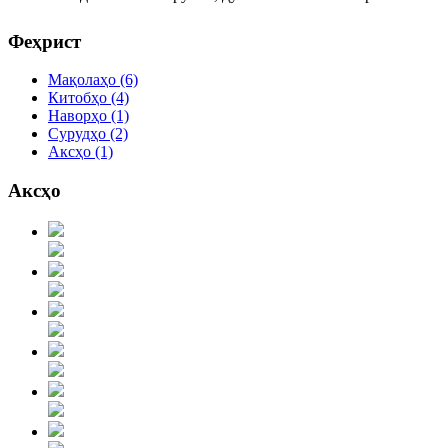
© Free
Joomla! 3 Modules
- by
VinaGecko.com
Феҳрист
Мақолаҳо
(6)
Китобҳо
(4)
Наворҳо
(1)
Сурудҳо
(2)
Аксҳо
(1)
Аксҳо