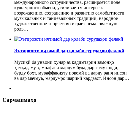
международного сотрудничества, расширяется поле
культурного обмена, усиливается интерес к
возрождению, сохранению и развитию самобытности
музыкальных и танцевальных традиций, народное
художественное творчество играет немаловажную
роль…
Эътирозоти иҷтимоӣ дар қолаби сурудаҳои фалакӣ
Мусиқӣ ба унвони ҳунар аз қадимтарин замонҳо
ҳамқадаму ҳамнафаси мардум буда, дар ғаму шодӣ,
бурду бохт, муваффақияту нокомӣ ва дарду ранҷ инсон
ва дар маҷмӯъ, мардумро шарикӣ кардааст. Инсон дар…
Сарчашмаҳо