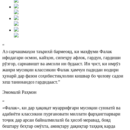
“
Аз сарчашмаҳои таърихӣ бармеояд, ки маҳфуми Фалак
ифодагари осмон, кайҳон, сипеҳру афлок, гардун, гардиши
рӯзгор, сарнавишт ва амсоли ин будааст. Ин ҷост, ки имрӯз
жанри мусиқии классикии Фалак ҳамчун падидаи нодири
ҳунарӣ дар фазои соҳибистиқлолии кишвар бо ҷилову садои
хеш танинандоз гардидааст.
”
Эмомалӣ Раҳмон
“
«Фалак», ки дар ҳақиқат муаррифгари мусиқии суннатӣ ва
адабиёти классикии пурғановати миллати фарҳангпарвари
тоҷик дар арсаи байналмилалӣ ба ҳисоб меравад, бояд
бештару беҳтар омӯхта, амиқтару дақиқтар таҳқиқ карда