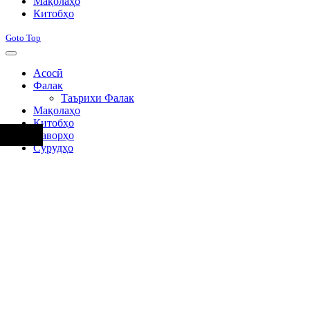
Мақолаҳо
Китобҳо
Goto Top
Асосӣ
Фалак
Таърихи Фалак
Мақолаҳо
Китобҳо
Наворҳо
Сурудҳо