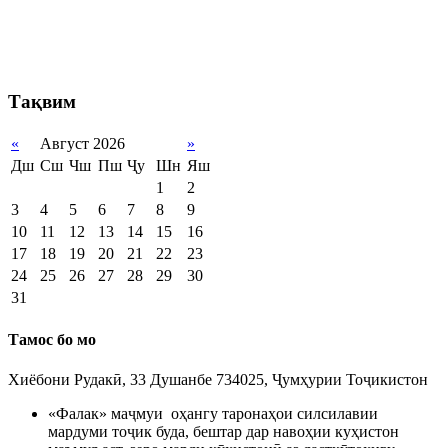
Тақвим
«
Август 2026
»
Дш
Сш
Чш
Пш
Ҷу
Шн
Яш
1
2
3
4
5
6
7
8
9
10
11
12
13
14
15
16
17
18
19
20
21
22
23
24
25
26
27
28
29
30
31
Тамос бо мо
Хиёбони Рудакӣ, 33 Душанбе 734025, Ҷумҳурии Тоҷикистон
«Фалак» маҷмуи оҳангу таронаҳои силсилавии
мардуми тоҷик буда, бештар дар навоҳии куҳистон