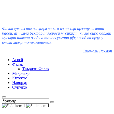
Фалак ҳам аз нигоҳи ҳаҷм ва ҳам аз нигоҳи арзишу қимати
бадеӣ, аз ҷумла беҳтарин мероси мусиқист, ки мо онро барҳак
мусиқии шаклан озод ва таҷассумгари рӯҳи озод ва орзуву
омоли халқи тоҷик меномем.
Эмомалӣ Раҳмон
Асосӣ
Фалак
Таърихи Фалак
Мақолаҳо
Китобҳо
Наворҳо
Сурудҳо