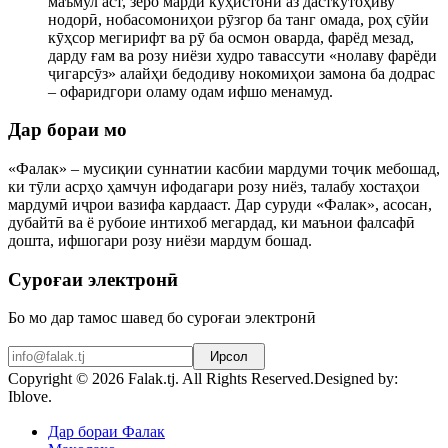
маъмул аст, зеро марди кӯҳистонӣ аз дасткӯтоҳиву
нодорӣ, нобасомониҳои рӯзгор ба танг омада, роҳ сӯйи
кӯҳсор мегирифт ва рӯ ба осмон оварда, фарёд мезад,
дарду ғам ва розу ниёзи худро тавассути «нолаву фарёди
ҷигарсӯз» алайҳи бедодиву нокомиҳои замона ба додрас
– офаридгори оламу одам ифшо менамуд.
Дар бораи мо
«Фалак» – мусиқии суннатии касбии мардуми тоҷик мебошад,
ки тӯли асрҳо ҳамчун ифодагари розу ниёз, талабу хостаҳои
мардумӣ иҷрои вазифа кардааст. Дар суруди «Фалак», асосан,
дубайтӣ ва ё рубоие интихоб мегардад, ки маънои фалсафӣ
дошта, ифшогари розу ниёзи мардум бошад.
Суроғаи электронӣ
Бо мо дар тамос шавед бо суроғаи электронӣ
Ирсол
Copyright © 2026 Falak.tj. All Rights Reserved.
Designed by:
Iblove.
Joomla! 3 Templates
Дар бораи Фалак