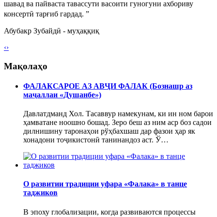
шавад ва пайваста тавассути васоити гуногуни ахбориву
консертӣ тарғиб гардад.
”
Абубакр Зубайдӣ
- муҳаққиқ
‹
›
Мақолаҳо
ФАЛАКСАРОЕ АЗ АВҶИ ФАЛАК (Бознашр аз
маҷаллаи «Душанбе»)
Давлатдманд Хол. Тасаввур намекунам, ки ин ном барои
ҳамватане ноошно бошад. Зеро беш аз ним аср боз садои
дилнишину таронаҳои рўҳбахшаш дар фазои ҳар як
хонадони тоҷикистонӣ танинандоз аст. Ў…
О развитии традиции уфара «Фалака» в танце
таджиков
В эпоху глобализации, когда развиваются процессы