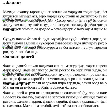
«Фалак»
Маҷмуи оҳангу таронаҳои силсилавии мардуми тоҷик буда, бе
куҳистон маъмул аст, зеро марди кӯҳистонӣ аз дасткӯтоҳиву 
рӯзгор ба танг омада, роҳ сӯйи кӯҳсор мегирифт ва рӯ ба осмон
дарду ғам ва розу ниёзи худро тавассути «нолаву фарёди ҷигар
нокомиҳои замона ба додрас – офаридгори оламу одам ифшо м
Фалак
Суруду навои Фалак ба рӯди мусаффои кӯҳӣ шабоҳат дорад, ки
поку зулоли аз синаи кӯҳсорон фавворазананда ибтидову роҳ б
гирифтааст, то онро сабзу хуррам ва боғистони пургул гардони
роҳату тавон бахшад.
Фалаки даштӣ
Фалаки даштӣ шохаи қадимаи жанри мазкур буда, тарзи иҷрои
фарқ дорад, яъне фалаксаро дасти ростро ба бари гӯш бурда, о
пурсӯзу изтироб ва бе ҳамсадоии мусиқӣ, озодона иҷро менам
даштиро фалаки ғарибӣ низ меноманд, зеро ангезааш ҳамеша 
Фалаки даштӣ ба тарзи бадоҳавӣ иҷро гардида, вазни озод ва с
Фалаки роғӣ
Матни он аз рубоиву дубайтӣ созмон ёфтааст.
Фалаки роғӣ аз рӯи шакл якқисма ва силсилавӣ (ду, чор ва па
Вобаста ба мавзӯъ, мазмун ва зарбҳои гуногуни мусиқӣ фалак
равонӣ, фалаки паррон, фалаки ғарибӣ, фалаки қаландарӣ, фал
менамоянд. Матнаш аз рубоӣ, дубайтӣ ва ғазал иборат аст.