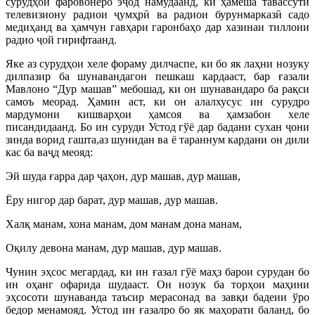
сурудҳои фаровонеро эҷод намудаанд, ки ҳамеша тавассути
телевизиону радиои ҷумҳрӣ ва радиои бурунмарказӣ садо
медиҳанд ва ҳамчун гавҳари гаронбаҳо дар хазинаи тиллоии
радио ҷой гирифтаанд.
Яке аз сурудҳои хеле фораму дилчаспе, ки бо як лаҳни нозуку
дилпазир ба шунавандагон пешкаш кардааст, бар ғазали
Мавлоно “Дур машав” мебошад, ки он шунавандаро ба рақси
самоъ меорад. Ҳамин аст, ки он алалхусус ин сурудро
мардумони кишварҳои ҳамсоя ва ҳамзабон хеле
писандидаанд. Бо ин суруди Устод гўё дар бадани сухан ҷони
зинда ворид гашта,аз шунидан ва ё тараннум кардани он дили
кас ба ваҷд меояд:
Эй шуда ғарра дар ҷаҳон, дур машав, дур машав,
Ёру нигор дар барат, дур машав, дур машав.
Халқ манам, хона манам, дом манам дона манам,
Оқилу девона манам, дур машав, дур машав.
Чунин эҳсос мегардад, ки ин ғазал гўё маҳз барои сурудан бо
ин оҳанг офарида шудааст. Он нозук ба торҳои маҳини
эҳсосоти шунаванда таъсир мерасонад ва завқи бадеии ўро
бедор менамояд. Устод ин ғазалро бо як маҳорати баланд, бо