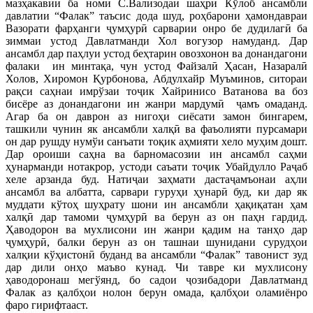
мазҳакавии ба номи С.Вализодаи шаҳри Кўлоб ансамбли
давлатии “Фалак” таъсис дода шуд, роҳбарони ҳамондавраи
Вазорати фарҳанги ҷумҳурӣ сарварии онро бе дудилагӣ ба
зиммаи устод Давлатманди Хол вогузор намуданд. Дар
ансамбл дар паҳлуи устод беҳтарин овозхонон ва донандагони
фалаки ин минтақа, чун устод Файзалӣ Ҳасан, Назаралӣ
Холов, Хиромон Қурбонова, Абдулхайр Муъминов, ситораи
рақси саҳнаи имрўзаи тоҷик Хайринисо Ватанова ва боз
бисёре аз донандагони ин жанри мардумӣ ҷамъ омаданд.
Агар ба он даврон аз нигоҳи сиёсати замон бингарем,
ташкили чунин як ансамбли халқӣ ва фаъолияти пурсамари
он дар рушду нумўи санъати тоқик аҳмияти хело муҳим дошт.
Дар ороиши саҳна ва барномасозии ин ансамбл саҳми
ҳунарманди нотакрор, устоди саъати тоҷик Убайдулло Раҷаб
хеле арзанда буд. Натиҷаи заҳмати дастаҷамъонаи аҳли
ансамбл ва албатта, сарвари гуруҳи ҳунарӣ буд, ки дар як
муддати кўтоҳ шуҳрату шони ин ансамбли ҳақиқатан ҳам
халқӣ дар тамоми ҷумҳурӣ ва берун аз он паҳн гардид.
Ҳаводорон ва мухлисони ин жанри қадим на танҳо дар
ҷумҳурӣ, балки берун аз он ташнаи шунидани сурудҳои
халқии кўҳистонӣ буданд ва ансамбли “Фалак” тавонист зуд
дар дили онҳо маъво кунад. Чи тавре ки мухлисону
ҳаводоронаш мегўянд, бо садои ҷозибадори Давлатманд
Фалак аз қалбҳои нолон берун омада, қалбҳои оламиёнро
фаро гирифтааст.