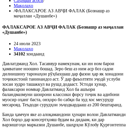
Саҳифаи асосӣ
/
Мақолаҳо
/
ФАЛАКСАРОЕ АЗ АВҶИ ФАЛАК (Бознашр аз
маҷаллаи «Душанбе»)
ФАЛАКСАРОЕ АЗ АВҶИ ФАЛАК (Бознашр аз маҷаллаи
«Душанбе»)
24 июли 2023
Мақолаҳо
34102
хондаанд
Давлатдманд Хол. Тасаввур намекунам, ки ин ном барои
ҳамватане ноошно бошад. Зеро беш аз ним аср боз садои
дилнишину таронаҳои рўҳбахшаш дар фазои ҳар як хонадони
тоҷикистонӣ танинандоз аст. Ў дар фаъолтяти эҷодӣ услуби
хосаи худро ташаккул ва рушд додааст. Устоди ҳунар,
фалаксарои номвар Давлатманд Хол ба ашъори
баландмазмуни шоирони классики форсу тоҷик ва адибони
муосир оҳанг баста, онҳоро бо сабқи ба худ хос месуруду
месарояд. Теъдоди сурудҳои эъҷодкардааш аз 200 бештаранд.
Банда ҳамчун яке аз алоқамандони ҳунари волои Давлатманди
Хол борҳо дар консертҳояш будам ва дидаам, ки дар
варзишгоҳи марказии Душанбе, шаҳрҳои Кўлобу Қурғонтеппа