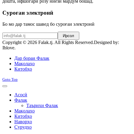
дошта, ифшогари розу ниёзи мардум бошад.
Суроғаи электронӣ
Бо мо дар тамос шавед бо суроғаи электронӣ
Ирсол
Copyright © 2026 Falak.tj. All Rights Reserved.
Designed by:
Iblove.
Joomla! 3 Templates
Дар бораи Фалак
Мақолаҳо
Китобҳо
Goto Top
Асосӣ
Фалак
Таърихи Фалак
Мақолаҳо
Китобҳо
Наворҳо
Сурудҳо