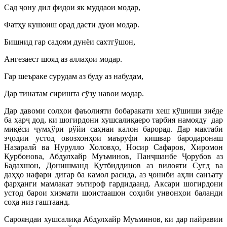
Сад ҷону дил фидои як муддаои модар,
Фатҳу кушоиш орад дасти дуои модар.
Бишнид гар садоям дунёи сахтгўшон,
Ангезаест шояд аз аллаҳои модар.
Гар шеъраке сурудам аз буду аз набудам,
Дар тинатам сиришта сўзу навои модар.
Дар давоми солҳои фаъолияти бобаракати хеш кўшиши зиёде
ба ҳарҷ дод, ки шогирдони хушсалиқаеро тарбия намояду дар
миқёси ҷумҳўри рўйи саҳнаи калон барорад. Дар мактаби
эҷодии устод овозхонҳои маъруфи кишвар бародаронаш
Назаралӣ ва Нурулло Холовҳо, Носир Сафаров, Хиромон
Қурбонова, Абдулхайр Муъминов, Панҷшанбе Ҷорубов аз
Бадахшон, Донишманд Қутбиддинов аз вилояти Суғд ва
даҳҳо нафари дигар ба камол расида, аз ҷониби аҳли санъату
фарҳанги мамлакат эътироф гардидаанд. Аксари шогирдони
устод барои хизмати шоистаашон соҳиби унвонҳои баланди
соҳа низ гаштаанд.
Сарояндаи хушсалиқа Абдулхайр Муъминов, ки дар пайравии