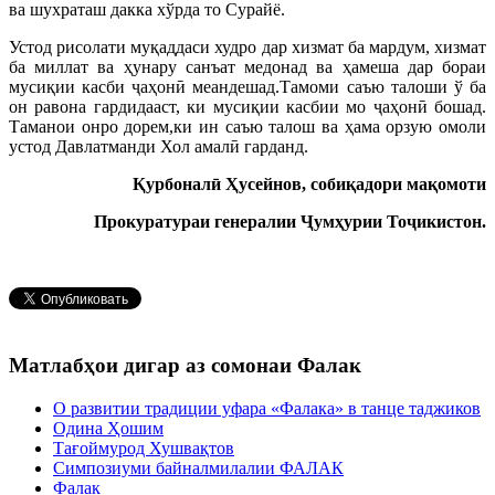
ва шухраташ дакка хўрда то Сурайё.
Устод рисолати муқаддаси худро дар хизмат ба мардум, хизмат
ба миллат ва ҳунару санъат медонад ва ҳамеша дар бораи
мусиқии касби ҷаҳонӣ меандешад.Тамоми саъю талоши ў ба
он равона гардидааст, ки мусиқии касбии мо ҷаҳонӣ бошад.
Таманои онро дорем,ки ин саъю талош ва ҳама орзую омоли
устод Давлатманди Хол амалӣ гарданд.
Қурбоналӣ Ҳусейнов, собиқадори мақомоти
Прокуратураи генералии Ҷумҳурии Тоҷикистон.
Матлабҳои дигар аз сомонаи Фалак
О развитии традиции уфара «Фалака» в танце таджиков
Одина Ҳошим
Тағоймурод Хушвақтов
Симпозиуми байналмилалии ФАЛАК
Фалак