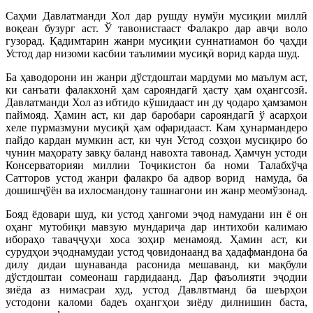
Саҳми Давлатманди Хол дар рушду нумўи мусиқии миллӣ
воқеан бузург аст. Ў тавонистааст Фалакро дар авҷи воло
гузорад. Қадимтарин жанри мусиқии суннатиамон бо ҷаҳди
Устод дар низоми касбии таълимии мусиқӣ ворид карда шуд.
Ба ҳаводорони ин жанри дўстдоштаи мардуми мо маълум аст,
ки санъати фалакхонӣ ҳам сарояндагӣ ҳасту ҳам оҳангсозӣ.
Давлатманди Хол аз ибтидо кўшидааст ин ду ҷодаро ҳамзамон
паймояд. Ҳамин аст, ки дар баробари сарояндагӣ ў асарҳои
хеле пурмазмуни мусиқӣ ҳам офаридааст. Кам ҳунармандеро
пайдо кардан мумкин аст, ки чун Устод созҳои мусиқиро бо
чунин маҳорату завқу баланд навохта тавонад. Ҳамчун устоди
Консерваторияи миллии Тоҷикистон ба номи Талабхўҷа
Сатторов устод жанри фалакро ба адвор ворид намуда, ба
дошишҷўён ва ихлосмандону ташнагони ин жанр меомўзонад.
Бояд ёдовари шуд, ки устод ҳангоми эҷод намудани ин ё он
оҳанг мутобиқи мавзую мундариҷа дар интихоби калимаю
ибораҳо таваҷҷуҳи хоса зоҳир менамояд. Ҳамин аст, ки
сурудҳои эҷоднамудаи устод ҷовидонаанд ва ҳадафмандона ба
дилу дидаи шунаванда расонида мешаванд, ки мақбули
дўстдоштаи сомеонаш гардидаанд. Дар фаъолияти эҷодии
зиёда аз нимасраи худ, устод Давлвтманд ба шеърҳои
устодони каломи бадеъ оҳангҳои зиёду дилнишин баста,