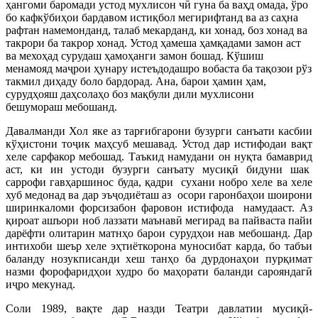
ҳангоми баромади устод мухлисон чӣ гуна ба ваҳд омада, ўро
бо кафкўбиҳои бардавом истиқбол мегирифтанд ва аз саҳна
рафтан намемонданд, талаб мекарданд, ки хонад, боз хонад ва
такрори ба такрор хонад. Устод ҳамеша ҳамқадами замон аст
ва мехоҳад сурудаш ҳамоҳанги замон бошад. Кўшиш
менамояд маҷрои ҳунару истеъдодашро вобаста ба тақозои рўз
такмил диҳаду боло бардорад. Ана, барои ҳамин ҳам,
сурудҳояш даҳсолаҳо боз мақбули дили мухлисони
бешумораш мебошанд.
Давалманди Хол яке аз тарғибгарони бузурги санъати касбии
кўҳистони тоҷик маҳсуб мешавад. Устод дар истифодаи вақт
хеле сарфакор мебошад. Таъкид намудани он нуқта бамаврид
аст, ки ин устоди бузурги санъату мусиқӣ бидуни шак
саррофи гавҳаршинос буда, қадри сухани нобро хеле ва хеле
хуб медонад ва дар эъҷодиёташ аз осори гаронбаҳои шоирони
ширинкаломи форсизабон фаровон истифода намудааст. Аз
қироат ашъори ноб лаззати маънавӣ мегирад ва пайваста пайи
дарёфти олитарин матнҳо барои сурудҳои нав мебошанд. Дар
интихоби шеър хеле эҳтиёткорона муносибат карда, бо табъи
баланду нозукписанди хеш танҳо ба дурдонаҳои пурқимат
назми форофаридҳои худро бо маҳорати баланди сарояндагӣ
иҷро мекунад.
Соли 1989, вақте дар назди Театри давлатии мусиқӣ-