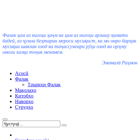
Фалак ҳам аз нигоҳи ҳаҷм ва ҳам аз нигоҳи арзишу қимати
бадеӣ, аз ҷумла беҳтарин мероси мусиқист, ки мо онро барҳак
мусиқии шаклан озод ва таҷассумгари рӯҳи озод ва орзуву
омоли халқи тоҷик меномем.
Эмомалӣ Раҳмон
Асосӣ
Фалак
Таърихи Фалак
Мақолаҳо
Китобҳо
Наворҳо
Сурудҳо