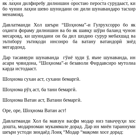
як лаҳни дилфиребу дилнишин оростаю пероста сурудааст, ки
бо чунин лаҳни шево шунидани он дили шунавандаро тасхир
менамояд.
Давлатманди Хол шеъри “Шоҳнома”-и Гулрухсорро бо як
оҳанги фораму дилнишин ва бо як шавқу шўри баланд чунон
месарояд, ки шунидани он ба дил шодию сурур мебахшад ва
эътибору эътиқоди инсонро ба ватану ватандорӣ зиёд
мегардонд.
Дар тасаввури шунаванда гўиё худи ў, яъне шунаванда, ин
асари ҷовидона, “Шоҳнома”-и безаволи Фирдавсиро мутолиа
карда истодааст.
Шоҳнома сухан аст, сухани бемаргӣ.
Шоҳнома рўҳ аст, ба тани бемаргӣ.
Шоҳнома Ватан аст, Ватани бемаргӣ.
Оре, оре, Шоҳнома Ватан аст!
Давлатманди Хол ба мавзуи васфи модар низ таваҷҷуҳи хос
дошта, модарномаи мукаммале дорад. Дар ин миён тараннуми
шеъри устоди зиндаёд Лоиқ “Модар “мақоми хосе дорад: