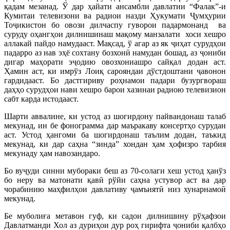
қадам мезанад. Ў дар ҳайати ансамбли давлатии “Фалак”-и
Кумитаи телевизони ва радиои назди Ҳукумати Ҷумҳурии
Тоҷикистон бо овози дилчаспу гуворои падармонанд ва
суруду оҳангҳои дилнишинаш мақому манзалати хоси хешро
аллакай пайдо намудааст. Мақсад, ў агар аз як ҷиҳат сурудҳои
падарро аз нав эҳё сохтану бозхонӣ намудан бошад, аз ҷониби
дигар маҳорати эҷодию овозхониашро сайқал додан аст.
Ҳамин аст, ки имрўз Лоиқ сарояндаи дўстдоштани ҷавонон
гардидааст. Бо дастгириву роҳнамои падари бузургвораш
даҳҳо сурудҳои нави хешро барои хазинаи радиою телевизион
сабт карда истодааст.
Шарти аввалине, ки устод аз шогирдону пайвандонаш талаб
мекунад, ин бе фонограмма дар маъракаву консертҳо сурудан
аст. Устод ҳангоми ба шогирдонаш таълим додан, таъкид
мекунад, ки дар саҳна “зинда” хондан ҳам ҳофизро тарбия
мекунаду ҳам навозандаро.
Бо вуҷуди синни мубораки беш аз 70-солаги хеш устод ҳанўз
бо неру ва матонати қавӣ рўйи саҳна устувор аст ва дар
чорабинию маҳфилҳои давлативу ҷамъиятӣ низ хунарнамоӣ
мекунад.
Бе муболиға метавон гуф, ки садои дилнишину рўҳафзои
Давлатманди Хол аз дуриҳои дур роҳ гирифта ҷониби қалбҳо