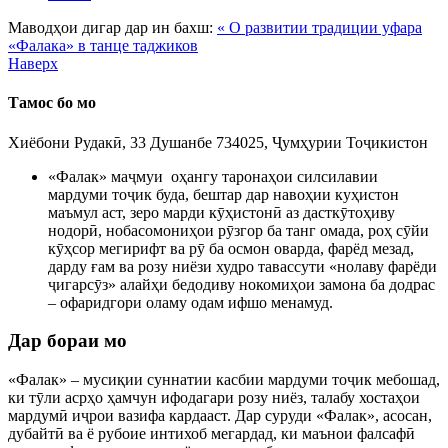
Маводҳои дигар дар ин бахш:
« О развитии традиции уфара
«Фалака» в танце таджиков
Наверх
Тамос бо мо
Хиёбони Рудакӣ, 33 Душанбе 734025, Ҷумҳурии Тоҷикистон
«Фалак» маҷмуи оҳангу таронаҳои силсилавии
мардуми тоҷик буда, бештар дар навоҳии куҳистон
маъмул аст, зеро марди кӯҳистонӣ аз дасткӯтоҳиву
нодорӣ, нобасомониҳои рӯзгор ба танг омада, роҳ сӯйи
кӯҳсор мегирифт ва рӯ ба осмон оварда, фарёд мезад,
дарду ғам ва розу ниёзи худро тавассути «нолаву фарёди
ҷигарсӯз» алайҳи бедодиву нокомиҳои замона ба додрас
– офаридгори оламу одам ифшо менамуд.
Дар бораи мо
«Фалак» – мусиқии суннатии касбии мардуми тоҷик мебошад,
ки тӯли асрҳо ҳамчун ифодагари розу ниёз, талабу хостаҳои
мардумӣ иҷрои вазифа кардааст. Дар суруди «Фалак», асосан,
дубайтӣ ва ё рубоие интихоб мегардад, ки маънои фалсафӣ