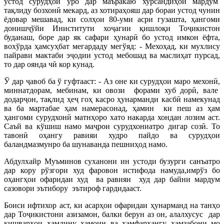
устод сурудҳои ўро дар маъракаю хурсандиҳои мардум
тақлиду бозхонӣ мекард, аз хотираҳояш дар бораи устод чунин
ёдовар мешавад, ки солҳои 80-уми асри гузашта, ҳангоми
донишҷўйи Иниститути хоҷагии қишлоқи Тоҷикистон
буданаш, боре дар як сафари ҳунарӣ бо устод имкон ёфта,
вохўрда ҳамсуҳбат мегардаду мегўяд: - Мехоҳад, ки мухлису
пайрави мактаби эҷодии устод мебошад ва маслиҳат пурсад,
то дар оянда чӣ кор кунад.
Ў дар ҷавоб ба ў гуфтааст: - Аз оне ки сурудҳои маро мехонӣ,
миннатдорам, мебинам, ки овози форами хуб дорӣ, вале
додарҷон, тақлид ҳеҷ гоҳ касро ҳунарманди касбӣ намекунад
ва ба мартабае ҳам намерасонад, ҳамин ки пеш аз ҳам
ҳангоми сурудхонӣ матнҳоро хато накарда хондан лозим аст.
Саъй ва кўшиш намо маҷрои сурудхониатро дигар созӣ. То
тавонӣ оҳангу равияи худро пайдо ва сурудҳои
баландмазмунро ба шунаванда пешниҳод намо.
Абдулхайр Муъминов суханони ин устоди бузурги санъатро
дар кору рўзгори худ фаровон истифода намуда,имрўз бо
оҳангҳои офаридаи худ ва равияи худ дар байни мардум
сазовори эътибору эътироф гардидааст.
Боиси ифтихор аст, ки асарҳои офаридаи ҳунарманд на танҳо
дар Тоҷикистони азизамон, балки берун аз он, алалхусус дар
кишварҳои ҳамдину ҳамоин ва ҳамфарҳангу ҳамзабони мо