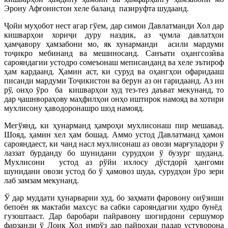
Эрону Афғонистон хеле баланд пазируфта шудаанд.
Ҷойи муҳобот нест агар гўем, дар симои Давлатманди Хол дар
кишварҳои хориҷи дуру наздик, аз ҷумла давлатҳои
ҳамҷавору ҳамзабони мо, як хунарманди асили мардуми
тоҷикро мебинанд ва мешиносанд. Санъати оҳангсозӣва
сарояндагии устодро сомеъонаш меписанданд ва хеле эътироф
ҳам кардаанд. Ҳамин аст, ки суруд ва оҳангҳои офаридааш
писанди мардуми Тоҷикистон ва берун аз он гаридаанд. Аз ин
рў, онҳо ўро ба кишварҳои худ тез-тез даъват мекунанд, то
дар ҷашнвораҳову маҳфилҳои онҳо иштирок намояд ва хотири
мухлисону ҳаводоронашро шод намояд.
Мегўянд, ки ҳунарманд ҳамроҳи мухлисонаш пир мешавад.
Шояд, ҳамин хел ҳам бошад. Аммо устод Давлатманд ҳамон
сарояндаест, ки чанд насл мухлисонаш аз овози марғуладори ў
лаззат бурданду бо шунидани сурудҳои ў бузург шуданд.
Мухлисони устод аз рўйи ихлосу дўстдорӣ ҳангоми
шунидани овози устод бо ў ҳамовоз шуда, сурудҳои ўро зери
лаб замзам мекунанд.
Ў дар муддати ҳунарварии худ, бо заҳмати фаровону оиўзиши
бепоён як мактаби махсус ва сабки сарояндагии худро бунёд
гузоштааст. Дар баробари пайравону шогирдони сершумор
фарзанди ў Лоиқ Хол имрўз дар пайроҳаи падар устуворона