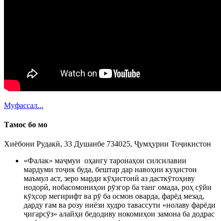
Муфассал...
Тамос бо мо
Хиёбони Рудакӣ, 33 Душанбе 734025, Ҷумҳурии Тоҷикистон
«Фалак» маҷмуи оҳангу таронаҳои силсилавии
мардуми тоҷик буда, бештар дар навоҳии куҳистон
маъмул аст, зеро марди кӯҳистонӣ аз дасткӯтоҳиву
нодорӣ, нобасомониҳои рӯзгор ба танг омада, роҳ сӯйи
кӯҳсор мегирифт ва рӯ ба осмон оварда, фарёд мезад,
дарду ғам ва розу ниёзи худро тавассути «нолаву фарёди
ҷигарсӯз» алайҳи бедодиву нокомиҳои замона ба додрас