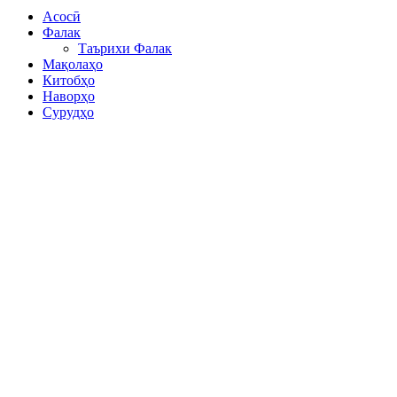
Асосӣ
Фалак
Таърихи Фалак
Мақолаҳо
Китобҳо
Наворҳо
Сурудҳо