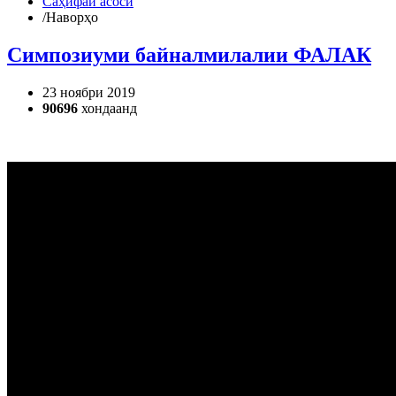
Саҳифаи асосӣ
/
Наворҳо
Симпозиуми байналмилалии ФАЛАК
23 ноябри 2019
90696
хондаанд