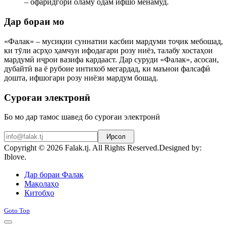
– офаридгори оламу одам ифшо менамуд.
Дар бораи мо
«Фалак» – мусиқии суннатии касбии мардуми тоҷик мебошад,
ки тӯли асрҳо ҳамчун ифодагари розу ниёз, талабу хостаҳои
мардумӣ иҷрои вазифа кардааст. Дар суруди «Фалак», асосан,
дубайтӣ ва ё рубоие интихоб мегардад, ки маънои фалсафӣ
дошта, ифшогари розу ниёзи мардум бошад.
Суроғаи электронӣ
Бо мо дар тамос шавед бо суроғаи электронӣ
Ирсол
Copyright © 2026 Falak.tj. All Rights Reserved.
Designed by:
Iblove.
Joomla! 3 Templates
Дар бораи Фалак
Мақолаҳо
Китобҳо
Goto Top