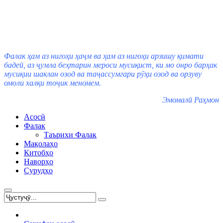
Фалак ҳам аз нигоҳи ҳаҷм ва ҳам аз нигоҳи арзишу қимати
бадеӣ, аз ҷумла беҳтарин мероси мусиқист, ки мо онро барҳак
мусиқии шаклан озод ва таҷассумгари рӯҳи озод ва орзуву
омоли халқи тоҷик меномем.
Эмомалӣ Раҳмон
Асосӣ
Фалак
Таърихи Фалак
Мақолаҳо
Китобҳо
Наворҳо
Сурудҳо