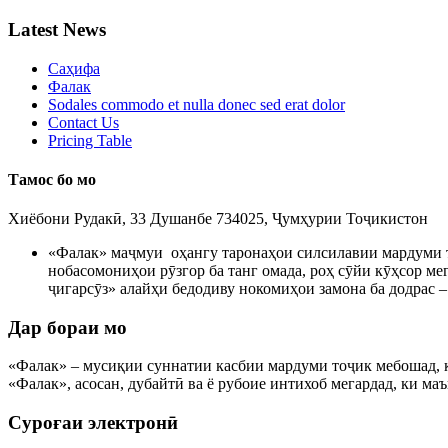
Latest News
Саҳифа
Фалак
Sodales commodo et nulla donec sed erat dolor
Contact Us
Pricing Table
Тамос бо мо
Хиёбони Рудакӣ, 33 Душанбе 734025, Ҷумҳурии Тоҷикистон
«Фалак» маҷмуи оҳангу таронаҳои силсилавии мардуми то
нобасомониҳои рӯзгор ба танг омада, роҳ сӯйи кӯҳсор мег
ҷигарсӯз» алайҳи бедодиву нокомиҳои замона ба додрас 
Дар бораи мо
«Фалак» – мусиқии суннатии касбии мардуми тоҷик мебошад, ки
«Фалак», асосан, дубайтӣ ва ё рубоие интихоб мегардад, ки м
Суроғаи электронӣ