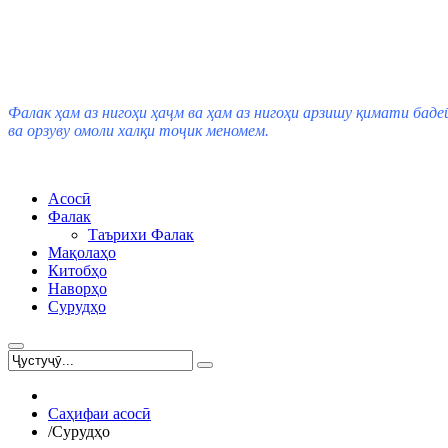
Фалак ҳам аз нигоҳи ҳаҷм ва ҳам аз нигоҳи арзишу қимати баде
ва орзуву омоли халқи тоҷик меномем.
Асосӣ
Фалак
Таърихи Фалак
Мақолаҳо
Китобҳо
Наворҳо
Сурудҳо
Саҳифаи асосӣ
/
Сурудҳо