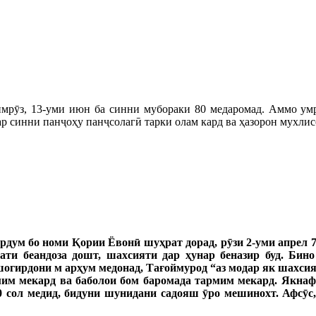
мрӯз, 13-уми июн ба синни мубораки 80 медаромад. Аммо ум
 дар синни панҷоҳу панҷсолагӣ тарки олам кард ва ҳазорон мухл
м бо номи Қории Ёвонӣ шуҳрат дорад, рӯзи 2-уми апрел 70
ати беандоза дошт, шахсияти дар ҳунар беназир буд. Бин
 шогирдони м ар
ҳум медонад, Тағоймурод “
аз
модар
як
шахсия
мим
мекард
ва
ба
болои
бом
баромада
тармим
мекард
.
Як
наф
0 сол медид, бидуни шунидани садояш ӯ
ро
мешинохт
.
Афс
ӯ
с