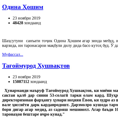
Одина Ҳошим
23 ноябри 2019
48428
хондаанд
Шаҳсутуни санъати тоҷик Одина Ҳошим агар зинда мебуд, и
варзида, ин таронасарои мақбули дилу дида басо кутоҳ буд. Ӯ
Муфассал...
Тағоймурод Хушвақтов
23 ноябри 2019
15087112
хондаанд
Ҳунарманди маъруф Тағоймурод Хушвақтов, ки миёни марду
сактаи қалб дар синни 53-солагӣ тарки олам кард. Шуҳр
директори
хонаи
фар
ҳ
ангу
ҳ
унари
но
ҳ
ияи
Ёвон, ки худро аз
вале
ҳ
иссиёти
дарк
карданро
дошт
.
Дарзмолро
кушода
тар
бори
дигар
агар
медид
, аз садояш мешинохт. Агар баъди 1
тарона
ҳ
ои
бештаре
и
ҷ
ро
кунад
."