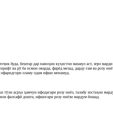
ҷик буда, бештар дар навоҳии куҳистон маъмул аст, зеро марди
ирифт ва рӯ ба осмон оварда, фарёд мезад, дарду ғам ва розу ни
– офаридгори оламу одам ифшо менамуд.
 тӯли асрҳо ҳамчун ифодагари розу ниёз, талабу хостаҳои мард
аънои фалсафӣ дошта, ифшогари розу ниёзи мардум бошад.