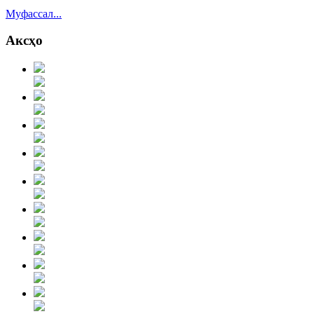
Муфассал...
Аксҳо