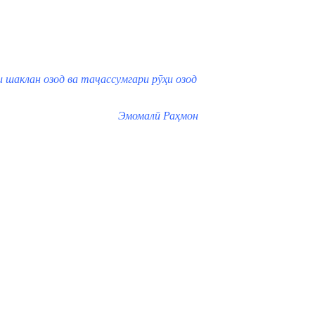
и шаклан озод ва таҷассумгари рӯҳи озод
Эмомалӣ Раҳмон