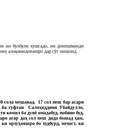
ри ин булбули хушсадо, ин донишманди
исону алоқмандонашро дар сӯг нишонд.
-сола мешавад. 17 сол пеш бар асари
о ба гуфтаи Салоҳ
иддини
Убайдулло
,
ти
комил
ба
дунё
омада
буд
,
нобино
буд
,
аро
агар
да
ҳ
сол
пеш
дида
бошад
ҳ
ам
,
,
ки
орзу
ҳ
ояшро
бо
худ
бурд
,
мехост
,
ки