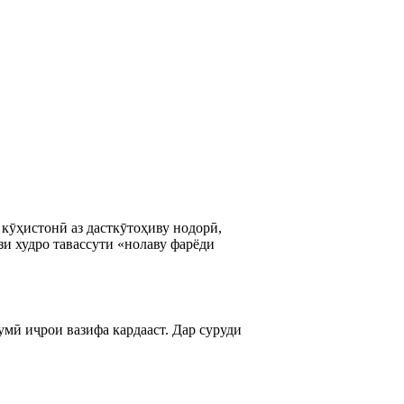
 кӯҳистонӣ аз дасткӯтоҳиву нодорӣ,
ёзи худро тавассути «нолаву фарёди
умӣ иҷрои вазифа кардааст. Дар суруди