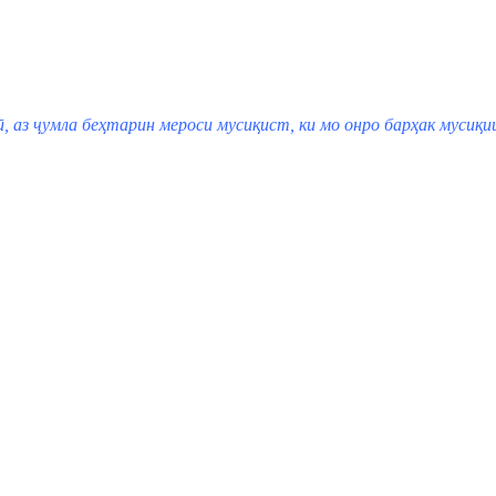
ӣ, аз ҷумла беҳтарин мероси мусиқист, ки мо онро барҳак мусиқи