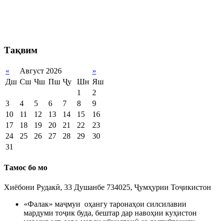
Тақвим
«
Август 2026
»
Дш
Сш
Чш
Пш
Ҷу
Шн
Яш
1
2
3
4
5
6
7
8
9
10
11
12
13
14
15
16
17
18
19
20
21
22
23
24
25
26
27
28
29
30
31
Тамос бо мо
Хиёбони Рудакӣ, 33 Душанбе 734025, Ҷумҳурии Тоҷикистон
«Фалак» маҷмуи оҳангу таронаҳои силсилавии
мардуми тоҷик буда, бештар дар навоҳии куҳистон