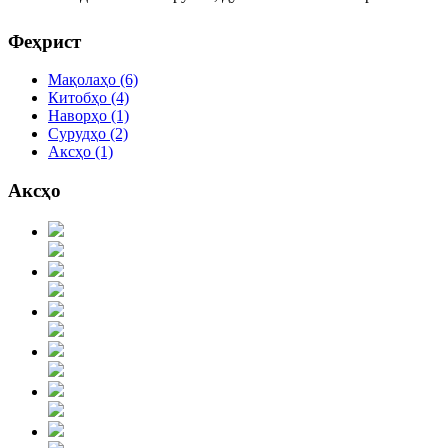
© Free
Joomla! 3 Modules
- by
VinaGecko.com
Феҳрист
Мақолаҳо
(6)
Китобҳо
(4)
Наворҳо
(1)
Сурудҳо
(2)
Аксҳо
(1)
Аксҳо