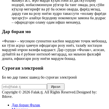
маъмул аст, зеро марди кӯҳистонӣ аз дасткӯтоҳиву
нодорӣ, нобасомониҳои рӯзгор ба танг омада, роҳ сӯйи
кӯҳсор мегирифт ва рӯ ба осмон оварда, фарёд мезад,
дарду ғам ва розу ниёзи худро тавассути «нолаву фарёди
ҷигарсӯз» алайҳи бедодиву нокомиҳои замона ба додрас
– офаридгори оламу одам ифшо менамуд.
Дар бораи мо
«Фалак» – мусиқии суннатии касбии мардуми тоҷик мебошад,
ки тӯли асрҳо ҳамчун ифодагари розу ниёз, талабу хостаҳои
мардумӣ иҷрои вазифа кардааст. Дар суруди «Фалак», асосан,
дубайтӣ ва ё рубоие интихоб мегардад, ки маънои фалсафӣ
дошта, ифшогари розу ниёзи мардум бошад.
Суроғаи электронӣ
Бо мо дар тамос шавед бо суроғаи электронӣ
Ирсол
Copyright © 2026 Falak.tj. All Rights Reserved.
Designed by:
Iblove.
Joomla! 3 Templates
Дар бораи Фалак