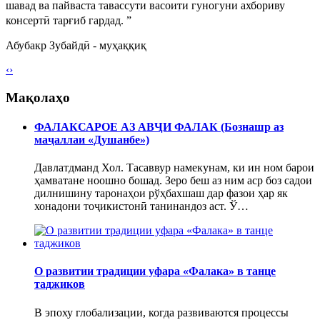
шавад ва пайваста тавассути васоити гуногуни ахбориву
консертӣ тарғиб гардад.
”
Абубакр Зубайдӣ
- муҳаққиқ
‹
›
Мақолаҳо
ФАЛАКСАРОЕ АЗ АВҶИ ФАЛАК (Бознашр аз
маҷаллаи «Душанбе»)
Давлатдманд Хол. Тасаввур намекунам, ки ин ном барои
ҳамватане ноошно бошад. Зеро беш аз ним аср боз садои
дилнишину таронаҳои рўҳбахшаш дар фазои ҳар як
хонадони тоҷикистонӣ танинандоз аст. Ў…
О развитии традиции уфара «Фалака» в танце
таджиков
В эпоху глобализации, когда развиваются процессы