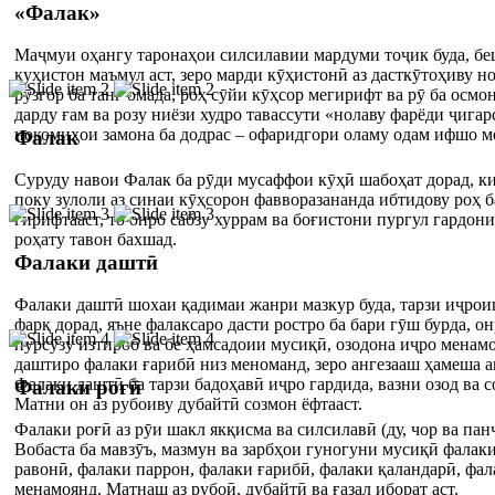
«Фалак»
Маҷмуи оҳангу таронаҳои силсилавии мардуми тоҷик буда, бе
куҳистон маъмул аст, зеро марди кӯҳистонӣ аз дасткӯтоҳиву 
рӯзгор ба танг омада, роҳ сӯйи кӯҳсор мегирифт ва рӯ ба осмон
дарду ғам ва розу ниёзи худро тавассути «нолаву фарёди ҷигар
нокомиҳои замона ба додрас – офаридгори оламу одам ифшо м
Фалак
Суруду навои Фалак ба рӯди мусаффои кӯҳӣ шабоҳат дорад, ки
поку зулоли аз синаи кӯҳсорон фавворазананда ибтидову роҳ б
гирифтааст, то онро сабзу хуррам ва боғистони пургул гардони
роҳату тавон бахшад.
Фалаки даштӣ
Фалаки даштӣ шохаи қадимаи жанри мазкур буда, тарзи иҷрои
фарқ дорад, яъне фалаксаро дасти ростро ба бари гӯш бурда, о
пурсӯзу изтироб ва бе ҳамсадоии мусиқӣ, озодона иҷро менам
даштиро фалаки ғарибӣ низ меноманд, зеро ангезааш ҳамеша 
Фалаки даштӣ ба тарзи бадоҳавӣ иҷро гардида, вазни озод ва с
Фалаки роғӣ
Матни он аз рубоиву дубайтӣ созмон ёфтааст.
Фалаки роғӣ аз рӯи шакл якқисма ва силсилавӣ (ду, чор ва па
Вобаста ба мавзӯъ, мазмун ва зарбҳои гуногуни мусиқӣ фалак
равонӣ, фалаки паррон, фалаки ғарибӣ, фалаки қаландарӣ, фал
менамоянд. Матнаш аз рубоӣ, дубайтӣ ва ғазал иборат аст.