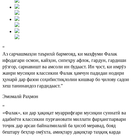
“
Аз сарчашмаҳои таърихӣ бармеояд, ки маҳфуми Фалак
ифодагари осмон, кайҳон, сипеҳру афлок, гардун, гардиши
рӯзгор, сарнавишт ва амсоли ин будааст. Ин ҷост, ки имрӯз
жанри мусиқии классикии Фалак ҳамчун падидаи нодири
ҳунарӣ дар фазои соҳибистиқлолии кишвар бо ҷилову садои
хеш танинандоз гардидааст.
”
Эмомалӣ Раҳмон
“
«Фалак», ки дар ҳақиқат муаррифгари мусиқии суннатӣ ва
адабиёти классикии пурғановати миллати фарҳангпарвари
тоҷик дар арсаи байналмилалӣ ба ҳисоб меравад, бояд
бештару беҳтар омӯхта, амиқтару дақиқтар таҳқиқ карда