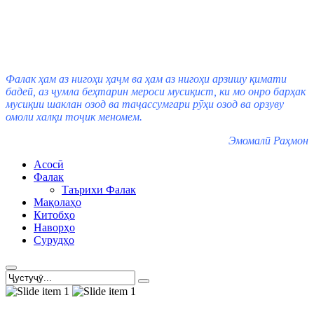
Фалак ҳам аз нигоҳи ҳаҷм ва ҳам аз нигоҳи арзишу қимати
бадеӣ, аз ҷумла беҳтарин мероси мусиқист, ки мо онро барҳак
мусиқии шаклан озод ва таҷассумгари рӯҳи озод ва орзуву
омоли халқи тоҷик меномем.
Эмомалӣ Раҳмон
Асосӣ
Фалак
Таърихи Фалак
Мақолаҳо
Китобҳо
Наворҳо
Сурудҳо