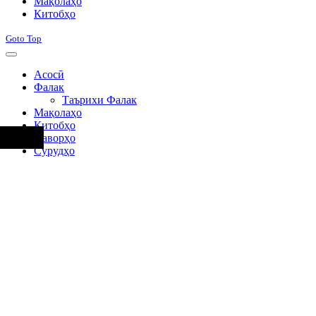
Мақолаҳо
Китобҳо
Goto Top
Асосӣ
Фалак
Таърихи Фалак
Мақолаҳо
Китобҳо
Наворҳо
Сурудҳо