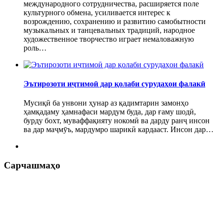
международного сотрудничества, расширяется поле
культурного обмена, усиливается интерес к
возрождению, сохранению и развитию самобытности
музыкальных и танцевальных традиций, народное
художественное творчество играет немаловажную
роль…
Эътирозоти иҷтимоӣ дар қолаби сурудаҳои фалакӣ
Мусиқӣ ба унвони ҳунар аз қадимтарин замонҳо
ҳамқадаму ҳамнафаси мардум буда, дар ғаму шодӣ,
бурду бохт, муваффақияту нокомӣ ва дарду ранҷ инсон
ва дар маҷмӯъ, мардумро шарикӣ кардааст. Инсон дар…
Сарчашмаҳо