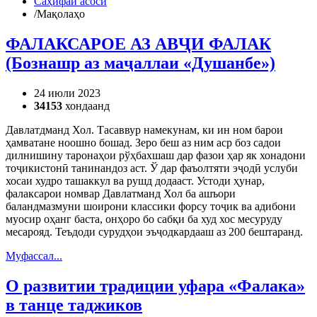
Саҳифаи асосӣ
/
Мақолаҳо
ФАЛАКСАРОЕ АЗ АВҶИ ФАЛАК
(Бознашр аз маҷаллаи «Душанбе»)
24 июли 2023
34153
хондаанд
Давлатдманд Хол. Тасаввур намекунам, ки ин ном барои
ҳамватане ноошно бошад. Зеро беш аз ним аср боз садои
дилнишину таронаҳои рўҳбахшаш дар фазои ҳар як хонадони
тоҷикистонӣ танинандоз аст. Ў дар фаъолтяти эҷодӣ услуби
хосаи худро ташаккул ва рушд додааст. Устоди ҳунар,
фалаксарои номвар Давлатманд Хол ба ашъори
баландмазмуни шоирони классики форсу тоҷик ва адибони
муосир оҳанг баста, онҳоро бо сабқи ба худ хос месуруду
месарояд. Теъдоди сурудҳои эъҷодкардааш аз 200 бештаранд.
Муфассал...
О развитии традиции уфара «Фалака»
в танце таджиков