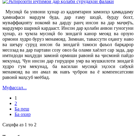
Мусиқӣ ба унвони ҳунар аз қадимтарин замонҳо ҳамқадаму
ҳамнафаси мардум буда, дар ғаму шодӣ, бурду бохт,
муваффақияту нокомӣ ва дарду ранҷ инсон ва дар маҷмӯъ,
мардумро шарикӣ кардааст. Инсон дар қолаби анвои гуногуни
ҳунар, аз ҷумла мусиқӣ бо зиндагӣ канор меояд ва орзую
ормони худро буруз менамояд. Зимнан, тавассути оҳангу наво
ва шеъру суруд инсон ба зиндагӣ тамоси фаъол барқарор
месозад ва дар партави созу овоз ба олами хаёлот сар зада, дар
имтидоди маҳдуди замонӣ ормиши равонӣ ва ҷисмонӣ пайдо
мекунад. Чун инсон дар гирудори умр ва мушкилоти зиндагӣ
худро гум мекунад, ба василаи мусиқӣ эҳсоси сабукӣ
менамояд ва ин амал як навъ ҷуброн ва ё компенсатсияи
равонӣ маҳсуб меёбад.
Муфассал...
1
2
Ба пеш
Ба охир
Саҳифа аз 1 то 2