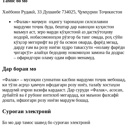
Тамос бо мо
Хиёбони Рудакӣ, 33 Душанбе 734025, Ҷумҳурии Тоҷикистон
«Фалак» маҷмуи оҳангу таронаҳои силсилавии
мардуми тоҷик буда, бештар дар навоҳии куҳистон
маъмул аст, зеро марди кӯҳистонӣ аз дасткӯтоҳиву
нодорӣ, нобасомониҳои рӯзгор ба танг омада, роҳ сӯйи
кӯҳсор мегирифт ва рӯ ба осмон оварда, фарёд мезад,
дарду ғам ва розу ниёзи худро тавассути «нолаву фарёди
ҷигарсӯз» алайҳи бедодиву нокомиҳои замона ба додрас
– офаридгори оламу одам ифшо менамуд.
Дар бораи мо
«Фалак» – мусиқии суннатии касбии мардуми тоҷик мебошад,
ки тӯли асрҳо ҳамчун ифодагари розу ниёз, талабу хостаҳои
мардумӣ иҷрои вазифа кардааст. Дар суруди «Фалак», асосан,
дубайтӣ ва ё рубоие интихоб мегардад, ки маънои фалсафӣ
дошта, ифшогари розу ниёзи мардум бошад.
Суроғаи электронӣ
Бо мо дар тамос шавед бо суроғаи электронӣ