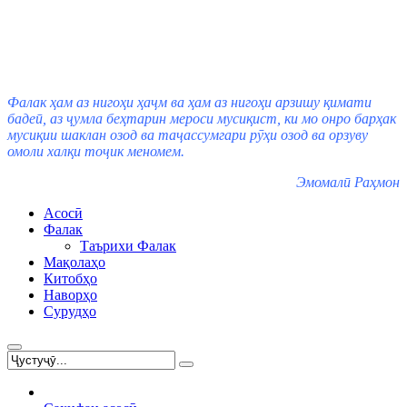
Фалак ҳам аз нигоҳи ҳаҷм ва ҳам аз нигоҳи арзишу қимати
бадеӣ, аз ҷумла беҳтарин мероси мусиқист, ки мо онро барҳак
мусиқии шаклан озод ва таҷассумгари рӯҳи озод ва орзуву
омоли халқи тоҷик меномем.
Эмомалӣ Раҳмон
Асосӣ
Фалак
Таърихи Фалак
Мақолаҳо
Китобҳо
Наворҳо
Сурудҳо