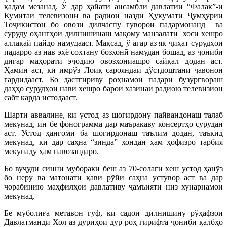
қадам мезанад. Ў дар ҳайати ансамбли давлатии “Фалак”-и
Кумитаи телевизони ва радиои назди Ҳукумати Ҷумҳурии
Тоҷикистон бо овози дилчаспу гуворои падармонанд ва
суруду оҳангҳои дилнишинаш мақому манзалати хоси хешро
аллакай пайдо намудааст. Мақсад, ў агар аз як ҷиҳат сурудҳои
падарро аз нав эҳё сохтану бозхонӣ намудан бошад, аз ҷониби
дигар маҳорати эҷодию овозхониашро сайқал додан аст.
Ҳамин аст, ки имрўз Лоиқ сарояндаи дўстдоштани ҷавонон
гардидааст. Бо дастгириву роҳнамои падари бузургвораш
даҳҳо сурудҳои нави хешро барои хазинаи радиою телевизион
сабт карда истодааст.
Шарти аввалине, ки устод аз шогирдону пайвандонаш талаб
мекунад, ин бе фонограмма дар маъракаву консертҳо сурудан
аст. Устод ҳангоми ба шогирдонаш таълим додан, таъкид
мекунад, ки дар саҳна “зинда” хондан ҳам ҳофизро тарбия
мекунаду ҳам навозандаро.
Бо вуҷуди синни мубораки беш аз 70-солаги хеш устод ҳанўз
бо неру ва матонати қавӣ рўйи саҳна устувор аст ва дар
чорабинию маҳфилҳои давлативу ҷамъиятӣ низ хунарнамоӣ
мекунад.
Бе муболиға метавон гуф, ки садои дилнишину рўҳафзои
Давлатманди Хол аз дуриҳои дур роҳ гирифта ҷониби қалбҳо