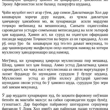
Эрону Афғонистон хеле баланд пазируфта шудаанд.
Ҷойи муҳобот нест агар гўем, дар симои Давлатманди Хол дар
кишварҳои хориҷи дуру наздик, аз ҷумла давлатҳои
ҳамҷавору ҳамзабони мо, як хунарманди асили мардуми
тоҷикро мебинанд ва мешиносанд. Санъати оҳангсозӣва
сарояндагии устодро сомеъонаш меписанданд ва хеле эътироф
ҳам кардаанд. Ҳамин аст, ки суруд ва оҳангҳои офаридааш
писанди мардуми Тоҷикистон ва берун аз он гаридаанд. Аз ин
рў, онҳо ўро ба кишварҳои худ тез-тез даъват мекунанд, то
дар ҷашнвораҳову маҳфилҳои онҳо иштирок намояд ва хотири
мухлисону ҳаводоронашро шод намояд.
Мегўянд, ки ҳунарманд ҳамроҳи мухлисонаш пир мешавад.
Шояд, ҳамин хел ҳам бошад. Аммо устод Давлатманд ҳамон
сарояндаест, ки чанд насл мухлисонаш аз овози марғуладори ў
лаззат бурданду бо шунидани сурудҳои ў бузург шуданд.
Мухлисони устод аз рўйи ихлосу дўстдорӣ ҳангоми
шунидани овози устод бо ў ҳамовоз шуда, сурудҳои ўро зери
лаб замзам мекунанд.
Ў дар муддати ҳунарварии худ, бо заҳмати фаровону оиўзиши
бепоён як мактаби махсус ва сабки сарояндагии худро бунёд
гузоштааст. Дар баробари пайравону шогирдони сершумор
фарзанди ў Лоиқ Хол имрўз дар пайроҳаи падар устуворона