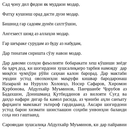
Сад ҷону дил фидои як муддаои модар,
Фатҳу кушоиш орад дасти дуои модар.
Бишнид гар садоям дунёи сахтгўшон,
Ангезаест шояд аз аллаҳои модар.
Гар шеъраке сурудам аз буду аз набудам,
Дар тинатам сиришта сўзу навои модар.
Дар давоми солҳои фаъолияти бобаракати хеш кўшиши зиёде
ба ҳарҷ дод, ки шогирдони хушсалиқаеро тарбия намояду дар
миқёси ҷумҳўри рўйи саҳнаи калон барорад. Дар мактаби
эҷодии устод овозхонҳои маъруфи кишвар бародаронаш
Назаралӣ ва Нурулло Холовҳо, Носир Сафаров, Хиромон
Қурбонова, Абдулхайр Муъминов, Панҷшанбе Ҷорубов аз
Бадахшон, Донишманд Қутбиддинов аз вилояти Суғд ва
даҳҳо нафари дигар ба камол расида, аз ҷониби аҳли санъату
фарҳанги мамлакат эътироф гардидаанд. Аксари шогирдони
устод барои хизмати шоистаашон соҳиби унвонҳои баланди
соҳа низ гаштаанд.
Сарояндаи хушсалиқа Абдулхайр Муъминов, ки дар пайравии