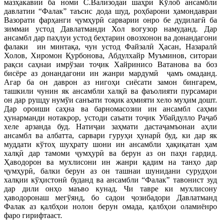
мазҳакавии ба номи С.Вализодаи шаҳри Кўлоб ансамбли
давлатии “Фалак” таъсис дода шуд, роҳбарони ҳамондавраи
Вазорати фарҳанги ҷумҳурӣ сарварии онро бе дудилагӣ ба
зиммаи устод Давлатманди Хол вогузор намуданд. Дар
ансамбл дар паҳлуи устод беҳтарин овозхонон ва донандагони
фалаки ин минтақа, чун устод Файзалӣ Ҳасан, Назаралӣ
Холов, Хиромон Қурбонова, Абдулхайр Муъминов, ситораи
рақси саҳнаи имрўзаи тоҷик Хайринисо Ватанова ва боз
бисёре аз донандагони ин жанри мардумӣ ҷамъ омаданд.
Агар ба он даврон аз нигоҳи сиёсати замон бингарем,
ташкили чунин як ансамбли халқӣ ва фаъолияти пурсамари
он дар рушду нумўи санъати тоқик аҳмияти хело муҳим дошт.
Дар ороиши саҳна ва барномасозии ин ансамбл саҳми
ҳунарманди нотакрор, устоди саъати тоҷик Убайдулло Раҷаб
хеле арзанда буд. Натиҷаи заҳмати дастаҷамъонаи аҳли
ансамбл ва албатта, сарвари гуруҳи ҳунарӣ буд, ки дар як
муддати кўтоҳ шуҳрату шони ин ансамбли ҳақиқатан ҳам
халқӣ дар тамоми ҷумҳурӣ ва берун аз он паҳн гардид.
Ҳаводорон ва мухлисони ин жанри қадим на танҳо дар
ҷумҳурӣ, балки берун аз он ташнаи шунидани сурудҳои
халқии кўҳистонӣ буданд ва ансамбли “Фалак” тавонист зуд
дар дили онҳо маъво кунад. Чи тавре ки мухлисону
ҳаводоронаш мегўянд, бо садои ҷозибадори Давлатманд
Фалак аз қалбҳои нолон берун омада, қалбҳои оламиёнро
фаро гирифтааст.