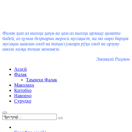
Фалак ҳам аз нигоҳи ҳаҷм ва ҳам аз нигоҳи арзишу қимати
бадеӣ, аз ҷумла беҳтарин мероси мусиқист, ки мо онро барҳак
мусиқии шаклан озод ва таҷассумгари рӯҳи озод ва орзуву
омоли халқи тоҷик меномем.
Эмомалӣ Раҳмон
Асосӣ
Фалак
Таърихи Фалак
Мақолаҳо
Китобҳо
Наворҳо
Сурудҳо