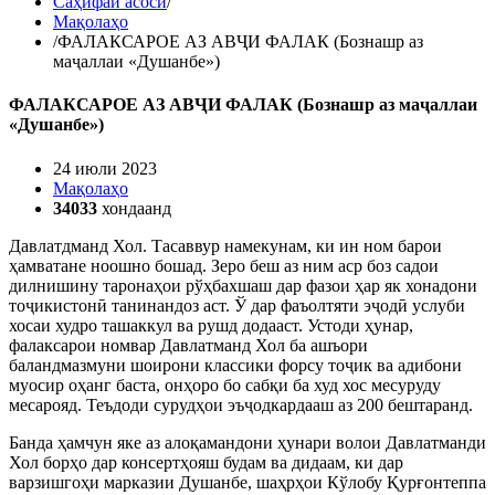
Саҳифаи асосӣ
/
Мақолаҳо
/
ФАЛАКСАРОЕ АЗ АВҶИ ФАЛАК (Бознашр аз
маҷаллаи «Душанбе»)
ФАЛАКСАРОЕ АЗ АВҶИ ФАЛАК (Бознашр аз маҷаллаи
«Душанбе»)
24 июли 2023
Мақолаҳо
34033
хондаанд
Давлатдманд Хол. Тасаввур намекунам, ки ин ном барои
ҳамватане ноошно бошад. Зеро беш аз ним аср боз садои
дилнишину таронаҳои рўҳбахшаш дар фазои ҳар як хонадони
тоҷикистонӣ танинандоз аст. Ў дар фаъолтяти эҷодӣ услуби
хосаи худро ташаккул ва рушд додааст. Устоди ҳунар,
фалаксарои номвар Давлатманд Хол ба ашъори
баландмазмуни шоирони классики форсу тоҷик ва адибони
муосир оҳанг баста, онҳоро бо сабқи ба худ хос месуруду
месарояд. Теъдоди сурудҳои эъҷодкардааш аз 200 бештаранд.
Банда ҳамчун яке аз алоқамандони ҳунари волои Давлатманди
Хол борҳо дар консертҳояш будам ва дидаам, ки дар
варзишгоҳи марказии Душанбе, шаҳрҳои Кўлобу Қурғонтеппа