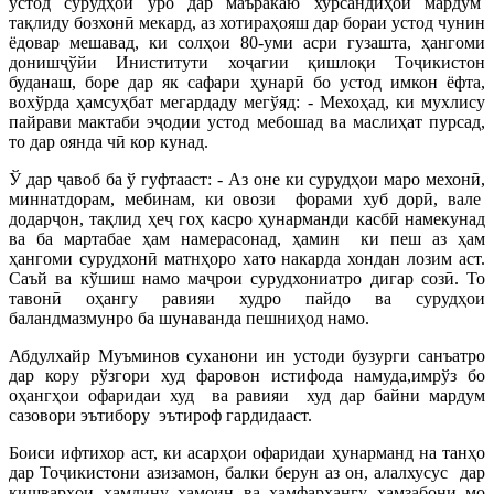
устод сурудҳои ўро дар маъракаю хурсандиҳои мардум
тақлиду бозхонӣ мекард, аз хотираҳояш дар бораи устод чунин
ёдовар мешавад, ки солҳои 80-уми асри гузашта, ҳангоми
донишҷўйи Иниститути хоҷагии қишлоқи Тоҷикистон
буданаш, боре дар як сафари ҳунарӣ бо устод имкон ёфта,
вохўрда ҳамсуҳбат мегардаду мегўяд: - Мехоҳад, ки мухлису
пайрави мактаби эҷодии устод мебошад ва маслиҳат пурсад,
то дар оянда чӣ кор кунад.
Ў дар ҷавоб ба ў гуфтааст: - Аз оне ки сурудҳои маро мехонӣ,
миннатдорам, мебинам, ки овози форами хуб дорӣ, вале
додарҷон, тақлид ҳеҷ гоҳ касро ҳунарманди касбӣ намекунад
ва ба мартабае ҳам намерасонад, ҳамин ки пеш аз ҳам
ҳангоми сурудхонӣ матнҳоро хато накарда хондан лозим аст.
Саъй ва кўшиш намо маҷрои сурудхониатро дигар созӣ. То
тавонӣ оҳангу равияи худро пайдо ва сурудҳои
баландмазмунро ба шунаванда пешниҳод намо.
Абдулхайр Муъминов суханони ин устоди бузурги санъатро
дар кору рўзгори худ фаровон истифода намуда,имрўз бо
оҳангҳои офаридаи худ ва равияи худ дар байни мардум
сазовори эътибору эътироф гардидааст.
Боиси ифтихор аст, ки асарҳои офаридаи ҳунарманд на танҳо
дар Тоҷикистони азизамон, балки берун аз он, алалхусус дар
кишварҳои ҳамдину ҳамоин ва ҳамфарҳангу ҳамзабони мо