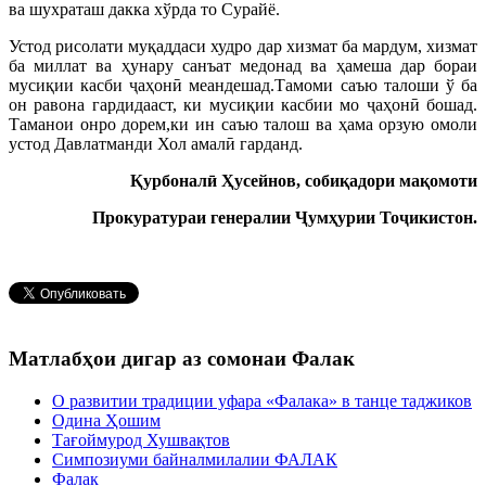
ва шухраташ дакка хўрда то Сурайё.
Устод рисолати муқаддаси худро дар хизмат ба мардум, хизмат
ба миллат ва ҳунару санъат медонад ва ҳамеша дар бораи
мусиқии касби ҷаҳонӣ меандешад.Тамоми саъю талоши ў ба
он равона гардидааст, ки мусиқии касбии мо ҷаҳонӣ бошад.
Таманои онро дорем,ки ин саъю талош ва ҳама орзую омоли
устод Давлатманди Хол амалӣ гарданд.
Қурбоналӣ Ҳусейнов, собиқадори мақомоти
Прокуратураи генералии Ҷумҳурии Тоҷикистон.
Матлабҳои дигар аз сомонаи Фалак
О развитии традиции уфара «Фалака» в танце таджиков
Одина Ҳошим
Тағоймурод Хушвақтов
Симпозиуми байналмилалии ФАЛАК
Фалак