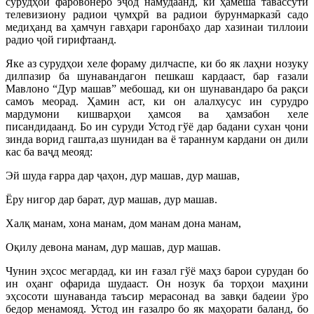
сурудҳои фаровонеро эҷод намудаанд, ки ҳамеша тавассути
телевизиону радиои ҷумҳрӣ ва радиои бурунмарказӣ садо
медиҳанд ва ҳамчун гавҳари гаронбаҳо дар хазинаи тиллоии
радио ҷой гирифтаанд.
Яке аз сурудҳои хеле фораму дилчаспе, ки бо як лаҳни нозуку
дилпазир ба шунавандагон пешкаш кардааст, бар ғазали
Мавлоно “Дур машав” мебошад, ки он шунавандаро ба рақси
самоъ меорад. Ҳамин аст, ки он алалхусус ин сурудро
мардумони кишварҳои ҳамсоя ва ҳамзабон хеле
писандидаанд. Бо ин суруди Устод гўё дар бадани сухан ҷони
зинда ворид гашта,аз шунидан ва ё тараннум кардани он дили
кас ба ваҷд меояд:
Эй шуда ғарра дар ҷаҳон, дур машав, дур машав,
Ёру нигор дар барат, дур машав, дур машав.
Халқ манам, хона манам, дом манам дона манам,
Оқилу девона манам, дур машав, дур машав.
Чунин эҳсос мегардад, ки ин ғазал гўё маҳз барои сурудан бо
ин оҳанг офарида шудааст. Он нозук ба торҳои маҳини
эҳсосоти шунаванда таъсир мерасонад ва завқи бадеии ўро
бедор менамояд. Устод ин ғазалро бо як маҳорати баланд, бо