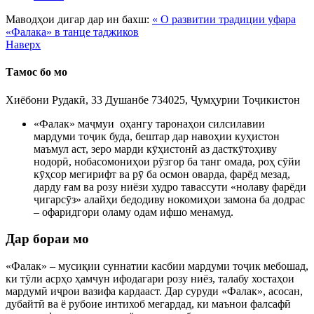
Маводҳои дигар дар ин бахш:
« О развитии традиции уфара
«Фалака» в танце таджиков
Наверх
Тамос бо мо
Хиёбони Рудакӣ, 33 Душанбе 734025, Ҷумҳурии Тоҷикистон
«Фалак» маҷмуи оҳангу таронаҳои силсилавии
мардуми тоҷик буда, бештар дар навоҳии куҳистон
маъмул аст, зеро марди кӯҳистонӣ аз дасткӯтоҳиву
нодорӣ, нобасомониҳои рӯзгор ба танг омада, роҳ сӯйи
кӯҳсор мегирифт ва рӯ ба осмон оварда, фарёд мезад,
дарду ғам ва розу ниёзи худро тавассути «нолаву фарёди
ҷигарсӯз» алайҳи бедодиву нокомиҳои замона ба додрас
– офаридгори оламу одам ифшо менамуд.
Дар бораи мо
«Фалак» – мусиқии суннатии касбии мардуми тоҷик мебошад,
ки тӯли асрҳо ҳамчун ифодагари розу ниёз, талабу хостаҳои
мардумӣ иҷрои вазифа кардааст. Дар суруди «Фалак», асосан,
дубайтӣ ва ё рубоие интихоб мегардад, ки маънои фалсафӣ