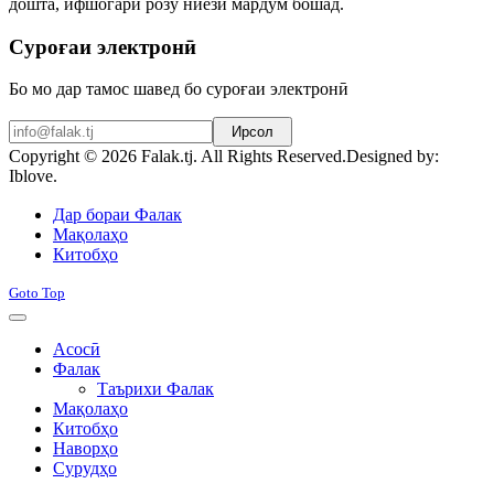
дошта, ифшогари розу ниёзи мардум бошад.
Суроғаи электронӣ
Бо мо дар тамос шавед бо суроғаи электронӣ
Ирсол
Copyright © 2026 Falak.tj. All Rights Reserved.
Designed by:
Iblove.
Joomla! 3 Templates
Дар бораи Фалак
Мақолаҳо
Китобҳо
Goto Top
Асосӣ
Фалак
Таърихи Фалак
Мақолаҳо
Китобҳо
Наворҳо
Сурудҳо