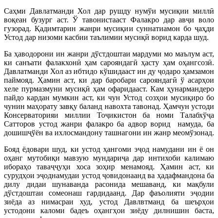
Саҳми Давлатманди Хол дар рушду нумўи мусиқии миллӣ
воқеан бузург аст. Ў тавонистааст Фалакро дар авҷи воло
гузорад. Қадимтарин жанри мусиқии суннатиамон бо ҷаҳди
Устод дар низоми касбии таълимии мусиқӣ ворид карда шуд.
Ба ҳаводорони ин жанри дўстдоштаи мардуми мо маълум аст,
ки санъати фалакхонӣ ҳам сарояндагӣ ҳасту ҳам оҳангсозӣ.
Давлатманди Хол аз ибтидо кўшидааст ин ду ҷодаро ҳамзамон
паймояд. Ҳамин аст, ки дар баробари сарояндагӣ ў асарҳои
хеле пурмазмуни мусиқӣ ҳам офаридааст. Кам ҳунармандеро
пайдо кардан мумкин аст, ки чун Устод созҳои мусиқиро бо
чунин маҳорату завқу баланд навохта тавонад. Ҳамчун устоди
Консерваторияи миллии Тоҷикистон ба номи Талабхўҷа
Сатторов устод жанри фалакро ба адвор ворид намуда, ба
дошишҷўён ва ихлосмандону ташнагони ин жанр меомўзонад.
Бояд ёдовари шуд, ки устод ҳангоми эҷод намудани ин ё он
оҳанг мутобиқи мавзую мундариҷа дар интихоби калимаю
ибораҳо таваҷҷуҳи хоса зоҳир менамояд. Ҳамин аст, ки
сурудҳои эҷоднамудаи устод ҷовидонаанд ва ҳадафмандона ба
дилу дидаи шунаванда расонида мешаванд, ки мақбули
дўстдоштаи сомеонаш гардидаанд. Дар фаъолияти эҷодии
зиёда аз нимасраи худ, устод Давлвтманд ба шеърҳои
устодони каломи бадеъ оҳангҳои зиёду дилнишин баста,