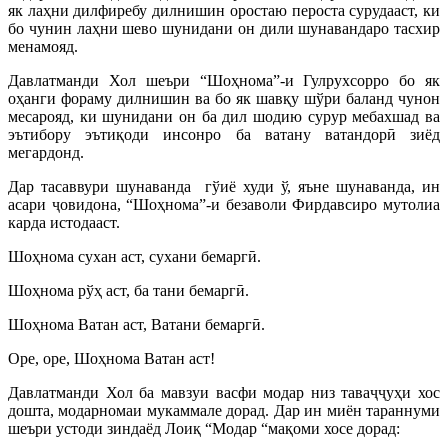
як лаҳни дилфиребу дилнишин оростаю пероста сурудааст, ки
бо чунин лаҳни шево шунидани он дили шунавандаро тасхир
менамояд.
Давлатманди Хол шеъри “Шоҳнома”-и Гулрухсорро бо як
оҳанги фораму дилнишин ва бо як шавқу шўри баланд чунон
месарояд, ки шунидани он ба дил шодию сурур мебахшад ва
эътибору эътиқоди инсонро ба ватану ватандорӣ зиёд
мегардонд.
Дар тасаввури шунаванда гўиё худи ў, яъне шунаванда, ин
асари ҷовидона, “Шоҳнома”-и безаволи Фирдавсиро мутолиа
карда истодааст.
Шоҳнома сухан аст, сухани бемаргӣ.
Шоҳнома рўҳ аст, ба тани бемаргӣ.
Шоҳнома Ватан аст, Ватани бемаргӣ.
Оре, оре, Шоҳнома Ватан аст!
Давлатманди Хол ба мавзуи васфи модар низ таваҷҷуҳи хос
дошта, модарномаи мукаммале дорад. Дар ин миён тараннуми
шеъри устоди зиндаёд Лоиқ “Модар “мақоми хосе дорад: