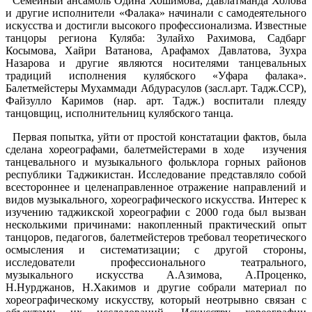
Семейный ансамбль Одина Хошимова, Давлатманда Холова
и другие исполнители «Фалака» начинали с самодеятельного
искусства и достигли высокого профессионализма. Известные
танцоры региона Куляба: Зулайхо Рахимова, Садбарг
Косымова, Хайри Ватанова, Арафамох Давлатова, Зухра
Назарова и другие являются носителями танцевальных
традиций исполнения кулябского «Уфара фалака».
Балетмейстеры Мухаммади Абдурасулов (засл.арт. Тадж.ССР),
Файзулло Каримов (нар. арт. Тадж.) воспитали плеяду
танцовщиц, исполнительниц кулябского танца.
Первая попытка, уйти от простой констатации фактов, была
сделана хореографами, балетмейстерами в ходе изучения
танцевального и музыкального фольклора горных районов
республики Таджикистан. Исследование представляло собой
всестороннее и целенаправленное отражение направлений и
видов музыкального, хореографического искусства. Интерес к
изучению таджикской хореографии с 2000 года был вызван
несколькими причинами: накопленный практический опыт
танцоров, педагогов, балетмейстеров требовал теоретического
осмысления и систематизации; с другой стороны,
исследователи профессионального театрального,
музыкального искусства А.Азимова, А.Проценко,
Н.Нурджанов, Н.Хакимов и другие собрали материал по
хореографическому искусству, который неотрывно связан с