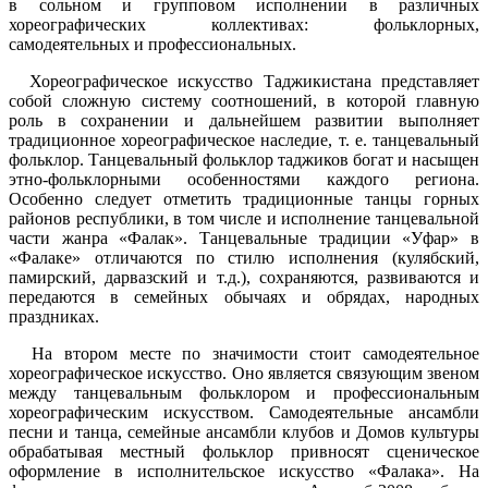
в сольном и групповом исполнении в различных
хореографических коллективах: фольклорных,
самодеятельных и профессиональных.
Хореографическое искусство Таджикистана представляет
собой сложную систему соотношений, в которой главную
роль в сохранении и дальнейшем развитии выполняет
традиционное хореографическое наследие, т. е. танцевальный
фольклор. Танцевальный фольклор таджиков богат и насыщен
этно-фольклорными особенностями каждого региона.
Особенно следует отметить традиционные танцы горных
районов республики, в том числе и исполнение танцевальной
части жанра «Фалак». Танцевальные традиции «Уфар» в
«Фалаке» отличаются по стилю исполнения (кулябский,
памирский, дарвазский и т.д.), сохраняются, развиваются и
передаются в семейных обычаях и обрядах, народных
праздниках.
На втором месте по значимости стоит самодеятельное
хореографическое искусство. Оно является связующим звеном
между танцевальным фольклором и профессиональным
хореографическим искусством. Самодеятельные ансамбли
песни и танца, семейные ансамбли клубов и Домов культуры
обрабатывая местный фольклор привносят сценическое
оформление в исполнительское искусство «Фалака». На