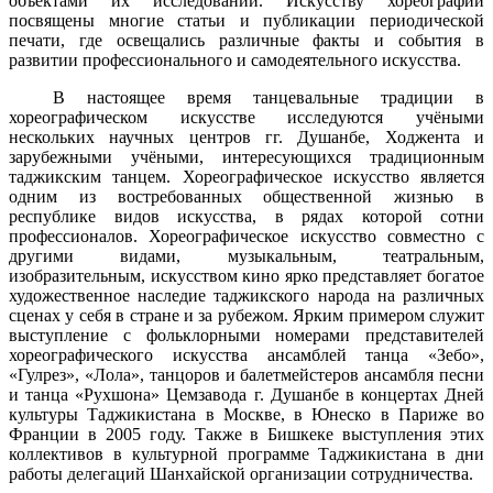
объектами их исследований. Искусству хореографии
посвящены многие статьи и публикации периодической
печати, где освещались различные факты и события в
развитии профессионального и самодеятельного искусства.
В настоящее время танцевальные традиции в
хореографическом искусстве исследуются учёными
нескольких научных центров гг. Душанбе, Ходжента и
зарубежными учёными, интересующихся традиционным
таджикским танцем. Хореографическое искусство является
одним из востребованных общественной жизнью в
республике видов искусства, в рядах которой сотни
профессионалов. Хореографическое искусство совместно с
другими видами, музыкальным, театральным,
изобразительным, искусством кино ярко представляет богатое
художественное наследие таджикского народа на различных
сценах у себя в стране и за рубежом. Ярким примером служит
выступление с фольклорными номерами представителей
хореографического искусства ансамблей танца «Зебо»,
«Гулрез», «Лола», танцоров и балетмейстеров ансамбля песни
и танца «Рухшона» Цемзавода г. Душанбе в концертах Дней
культуры Таджикистана в Москве, в Юнеско в Париже во
Франции в 2005 году. Также в Бишкеке выступления этих
коллективов в культурной программе Таджикистана в дни
работы делегаций Шанхайской организации сотрудничества.