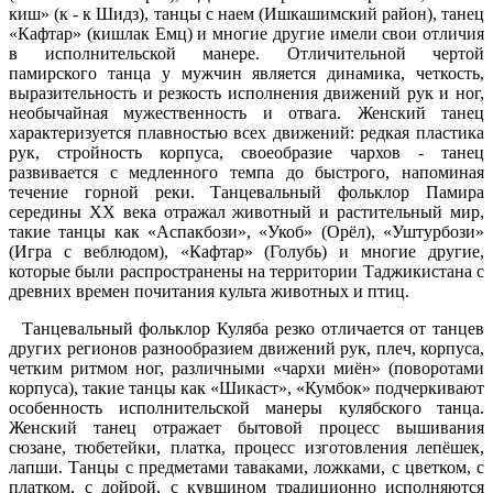
киш» (к - к Шидз), танцы с наем (Ишкашимский район), танец
«Кафтар» (кишлак Емц) и многие другие имели свои отличия
в исполнительской манере. Отличительной чертой
памирского танца у мужчин является динамика, четкость,
выразительность и резкость исполнения движений рук и ног,
необычайная мужественность и отвага. Женский танец
характеризуется плавностью всех движений: редкая пластика
рук, стройность корпуса, своеобразие чархов - танец
развивается с медленного темпа до быстрого, напоминая
течение горной реки. Танцевальный фольклор Памира
середины ХХ века отражал животный и растительный мир,
такие танцы как «Аспакбози», «Укоб» (Орёл), «Уштурбози»
(Игра с веблюдом), «Кафтар» (Голубь) и многие другие,
которые были распространены на территории Таджикистана с
древних времен почитания культа животных и птиц.
Танцевальный фольклор Куляба резко отличается от танцев
других регионов разнообразием движений рук, плеч, корпуса,
четким ритмом ног, различными «чархи миён» (поворотами
корпуса), такие танцы как «Шикаст», «Кумбок» подчеркивают
особенность исполнительской манеры кулябского танца.
Женский танец отражает бытовой процесс вышивания
сюзане, тюбетейки, платка, процесс изготовления лепёшек,
лапши. Танцы с предметами таваками, ложками, с цветком, с
платком, с дойрой, с кувшином традиционно исполняются