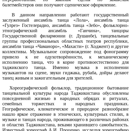
балетмейстеров они получают сценическое оформление.
В данном направлении работают государственный
заслуженный ансамбль танца «Лола», ансамбль танца
«Гулрез» Гостелерадио, ансамбль танца «Зебо», фольклорно-
этнографический ансамбль «Ганчина», танцоры
Государственной филармонии (г. Душанбе), танцевальные
группы профессиональных областных театров республики,
ансамбли танца «Чаманоро», «Махасти» (г. Ходжент) и другие
коллективы. Музыкальное сопровождение под фонограмму
привело к не одухотворённости, к механическому
исполнению танца, что в корне противоестественно для
таджикского танца. Именно музыка в исполнении
музыкантов на сцене, звуки гиджака, рубаба, дойры делают
танец живым и зажигательным для зрителей.
Хореографический фольклор, традиционное бытование
танцевальной культуры народа Таджикистана обусловлены
повседневной жизнью в народных обрядах и ритуалах,
семейных торжествах и народных праздниках.
Географическое, климатическое и природное разнообразие
нашло яркое отражение в этнических, культурных стилях, в
музыке и танцах народа, проживающего в различных районах
и областях Таджикистана, веками хранившего самобытность.
Известный хореограф А.И. Проценко, исследуя хореографию