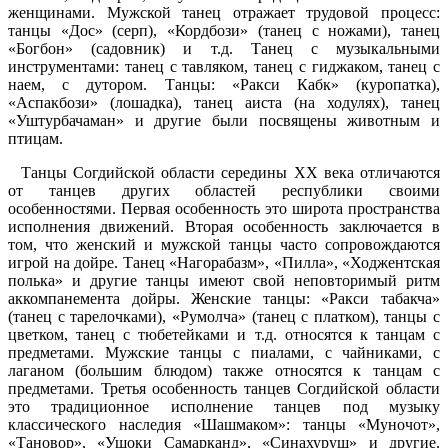
женщинами. Мужской танец отражает трудовой процесс:
танцы «Дос» (серп), «Кордбози» (танец с ножами), танец
«Богбон» (садовник) и т.д. Танец с музыкальными
инструментами: танец с тавляком, танец с гиджаком, танец с
наем, с дутором. Танцы: «Ракси Кабк» (куропатка),
«Аспакбози» (лошадка), танец аиста (на ходулях), танец
«Уштурбачаман» и другие были посвящены животным и
птицам.
Танцы Согдийской области середины ХХ века отличаются
от танцев других областей республики своими
особенностями. Первая особенность это широта пространства
исполнения движений. Вторая особенность заключается в
том, что женский и мужской танцы часто сопровождаются
игрой на дойре. Танец «Нагорабазм», «Пилла», «Ходжентская
полька» и другие танцы имеют свой неповторимый ритм
аккомпанемента дойры. Женские танцы: «Ракси табакча»
(танец с тарелочками), «Румолча» (танец с платком), танцы с
цветком, танец с тюбетейками и т.д. относятся к танцам с
предметами. Мужские танцы с пиалами, с чайниками, с
лаганом (большим блюдом) также относятся к танцам с
предметами. Третья особенность танцев Согдийской области
это традиционное исполнение танцев под музыку
классического наследия «Шашмаком»: танцы «Муночот»,
«Тановор», «Ушоки Самарканд», «Синахуруш» и другие.