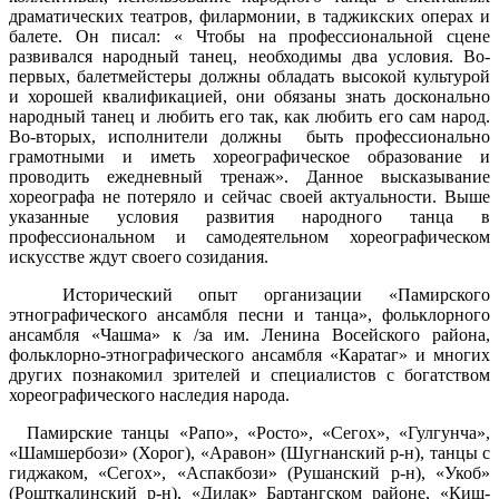
драматических театров, филармонии, в таджикских операх и
балете. Он писал: « Чтобы на профессиональной сцене
развивался народный танец, необходимы два условия. Во-
первых, балетмейстеры должны обладать высокой культурой
и хорошей квалификацией, они обязаны знать досконально
народный танец и любить его так, как любить его сам народ.
Во-вторых, исполнители должны быть профессионально
грамотными и иметь хореографическое образование и
проводить ежедневный тренаж». Данное высказывание
хореографа не потеряло и сейчас своей актуальности. Выше
указанные условия развития народного танца в
профессиональном и самодеятельном хореографическом
искусстве ждут своего созидания.
Исторический опыт организации «Памирского
этнографического ансамбля песни и танца», фольклорного
ансамбля «Чашма» к /за им. Ленина Восейского района,
фольклорно-этнографического ансамбля «Каратаг» и многих
других познакомил зрителей и специалистов с богатством
хореографического наследия народа.
Памирские танцы «Рапо», «Росто», «Сегох», «Гулгунча»,
«Шамшербози» (Хорог), «Аравон» (Шугнанский р-н), танцы с
гиджаком, «Сегох», «Аспакбози» (Рушанский р-н), «Укоб»
(Рошткалинский р-н), «Дилак» Бартангском районе, «Киш-