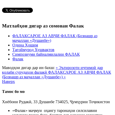
Матлабҳои дигар аз сомонаи Фалак
ФАЛАКСАРОЕ АЗ АВҶИ ФАЛАК (Бознашр аз
маҷаллаи «Душанбе»)
Одина Ҳошим
Тағоймурод Хушвақтов
Симпозиуми байналмилалии ФАЛАК
Фалак
Маводҳои дигар дар ин бахш:
« Эътирозоти иҷтимоӣ дар
қолаби сурудаҳои фалакӣ
ФАЛАКСАРОЕ АЗ АВҶИ ФАЛАК
(Бознашр аз маҷаллаи «Душанбе») »
Наверх
Тамос бо мо
Хиёбони Рудакӣ, 33 Душанбе 734025, Ҷумҳурии Тоҷикистон
«Фалак» маҷмуи оҳангу таронаҳои силсилавии