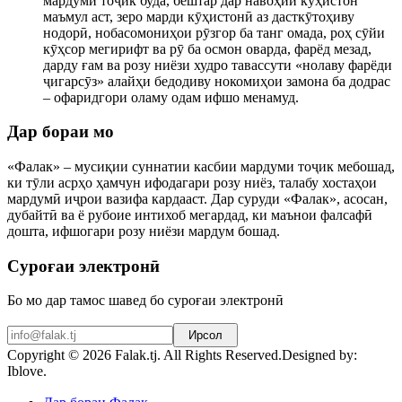
мардуми тоҷик буда, бештар дар навоҳии куҳистон
маъмул аст, зеро марди кӯҳистонӣ аз дасткӯтоҳиву
нодорӣ, нобасомониҳои рӯзгор ба танг омада, роҳ сӯйи
кӯҳсор мегирифт ва рӯ ба осмон оварда, фарёд мезад,
дарду ғам ва розу ниёзи худро тавассути «нолаву фарёди
ҷигарсӯз» алайҳи бедодиву нокомиҳои замона ба додрас
– офаридгори оламу одам ифшо менамуд.
Дар бораи мо
«Фалак» – мусиқии суннатии касбии мардуми тоҷик мебошад,
ки тӯли асрҳо ҳамчун ифодагари розу ниёз, талабу хостаҳои
мардумӣ иҷрои вазифа кардааст. Дар суруди «Фалак», асосан,
дубайтӣ ва ё рубоие интихоб мегардад, ки маънои фалсафӣ
дошта, ифшогари розу ниёзи мардум бошад.
Суроғаи электронӣ
Бо мо дар тамос шавед бо суроғаи электронӣ
Ирсол
Copyright © 2026 Falak.tj. All Rights Reserved.
Designed by:
Iblove.
Joomla! 3 Templates