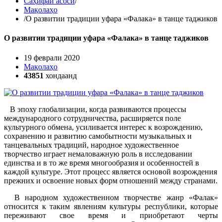
Саҳифаи асосӣ
/
Мақолаҳо
/
О развитии традиции уфара «Фалака» в танце таджиков
О развитии традиции уфара «Фалака» в танце таджиков
19 феврали 2020
Мақолаҳо
43851
хондаанд
В эпоху глобализации, когда развиваются процессы
международного сотрудничества, расширяется поле
культурного обмена, усиливается интерес к возрождению,
сохранению и развитию самобытности музыкальных и
танцевальных традиций, народное художественное
творчество играет немаловажную роль в исследовании
единства и в то же время многообразия и особенностей в
каждой культуре. Этот процесс является основой возрождения
прежних и освоение новых форм отношений между странами.
В народном художественном творчестве жанр «Фалак»
относится к таким явлениям культуры республики, которые
переживают свое время и приобретают черты