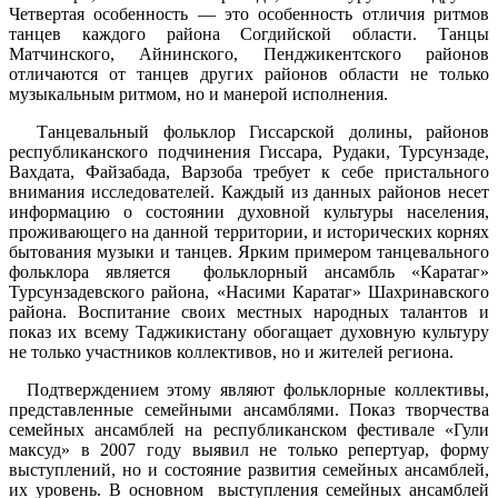
Четвертая особенность — это особенность отличия ритмов
танцев каждого района Согдийской области. Танцы
Матчинского, Айнинского, Пенджикентского районов
отличаются от танцев других районов области не только
музыкальным ритмом, но и манерой исполнения.
Танцевальный фольклор Гиссарской долины, районов
республиканского подчинения Гиссара, Рудаки, Турсунзаде,
Вахдата, Файзабада, Варзоба требует к себе пристального
внимания исследователей. Каждый из данных районов несет
информацию о состоянии духовной культуры населения,
проживающего на данной территории, и исторических корнях
бытования музыки и танцев. Ярким примером танцевального
фольклора является фольклорный ансамбль «Каратаг»
Турсунзадевского района, «Насими Каратаг» Шахринавского
района. Воспитание своих местных народных талантов и
показ их всему Таджикистану обогащает духовную культуру
не только участников коллективов, но и жителей региона.
Подтверждением этому являют фольклорные коллективы,
представленные семейными ансамблями. Показ творчества
семейных ансамблей на республиканском фестивале «Гули
максуд» в 2007 году выявил не только репертуар, форму
выступлений, но и состояние развития семейных ансамблей,
их уровень. В основном выступления семейных ансамблей