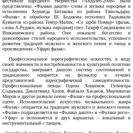
фестивале народного творчества «Андалеб-2008» были
представлены: «Фалаки дашти» слова и музыка народные в
исполнении Хуршеда Битакова из района Тавильдары,
«Фалак» в обработке Ш. Бедакова исполнил Раджавали
Кувватов из района Темур-Малик, «Се зарби Помир» (фалак,
слова А.Рудаки, музыка народная) спел Тазарф Саидиккова из
Ишкашимского района. Они показали богатство и
разнообразие стилей народного исполнительства, успешного
развития традиций мужского и женского пения и танца в
произведениях «Уфари фалак».
Профессиональное хореографическое искусство, в виду
своей значимости и востребованности в культурной политике
государства, завершает данную систему соотношений и
традиционно опирается на фольклор и лучших
представителей хореографической самодеятельности.
Профессиональные певцы Одина Хошимов, Гульчехра
Содыкова, Давлатманд Холов, Файзали Хасанов, Мирзоватан
Миров и другие развили пение «Фалак» на профессиональной
сцене. Исполнительское искусство музыкального жанра
«Фалак» опирается на традиции мужского и женского пения.
«Фалак» подразделяется на «Фалаки дашти» и «Фалаки роги»,
«Уфар» и исполняется в двух вариантах – вокальный и
инструментальный с танцем.