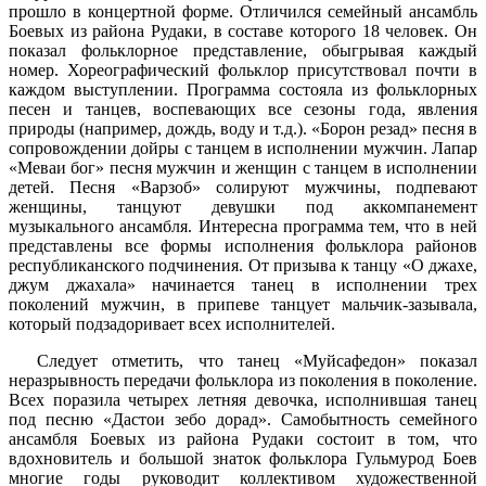
прошло в концертной форме. Отличился семейный ансамбль
Боевых из района Рудаки, в составе которого 18 человек. Он
показал фольклорное представление, обыгрывая каждый
номер. Хореографический фольклор присутствовал почти в
каждом выступлении. Программа состояла из фольклорных
песен и танцев, воспевающих все сезоны года, явления
природы (например, дождь, воду и т.д.). «Борон резад» песня в
сопровождении дойры с танцем в исполнении мужчин. Лапар
«Меваи бог» песня мужчин и женщин с танцем в исполнении
детей. Песня «Варзоб» солируют мужчины, подпевают
женщины, танцуют девушки под аккомпанемент
музыкального ансамбля. Интересна программа тем, что в ней
представлены все формы исполнения фольклора районов
республиканского подчинения. От призыва к танцу «О джахе,
джум джахала» начинается танец в исполнении трех
поколений мужчин, в припеве танцует мальчик-зазывала,
который подзадоривает всех исполнителей.
Следует отметить, что танец «Муйсафедон» показал
неразрывность передачи фольклора из поколения в поколение.
Всех поразила четырех летняя девочка, исполнившая танец
под песню «Дастои зебо дорад». Самобытность семейного
ансамбля Боевых из района Рудаки состоит в том, что
вдохновитель и большой знаток фольклора Гульмурод Боев
многие годы руководит коллективом художественной