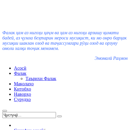
Фалак ҳам аз нигоҳи ҳаҷм ва ҳам аз нигоҳи арзишу қимати
бадеӣ, аз ҷумла беҳтарин мероси мусиқист, ки мо онро барҳак
мусиқии шаклан озод ва таҷассумгари рӯҳи озод ва орзуву
омоли халқи тоҷик меномем.
Эмомалӣ Раҳмон
Асосӣ
Фалак
Таърихи Фалак
Мақолаҳо
Китобҳо
Наворҳо
Сурудҳо