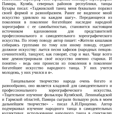
Памира, Куляба, северных районов республики, танцы
Бухары писал: «Таджикский танец меня буквально поразил
своей формой и разнообразием. Ранее не виденное мной
искусство удивляло на каждом шагу». Передающееся из
поколения в поколение богатейшее наследие народной
хореографии с ее самобытностью, становится настоящим
источником вдохновения для представителей
профессионального и самодеятельного хореографического
искусства. По этому поводу автор пишет: «Жители кишлаков
собираясь группами по тому или иному поводу, отдают
должное искусству: льется песня хафизов (народных певцов-
сочинителей), танцуют, как говорят, стар и мал. Чаще всего
мне демонстрировали своё искусство именно старики. И
понятно - ведь они пронесли из поколения в поколение
богатейшее искусство народного танца. У них учится
молодежь, у них учился и я».
Танцевальное творчество народа очень богато и
разнообразно, оно является кладовой для самодеятельного и
профессионального хореографического искусства.
«Тщательное изучение фольклора Кулябской, Ленинабадской
и Гармской областей, Памира сыграли большую роль в моем
дальнейшем творчестве» - писал А.И.Проценко. Автор
подчеркивал изучение народного танца в самодеятельных
коллективах, использование народного танца в спектаклях