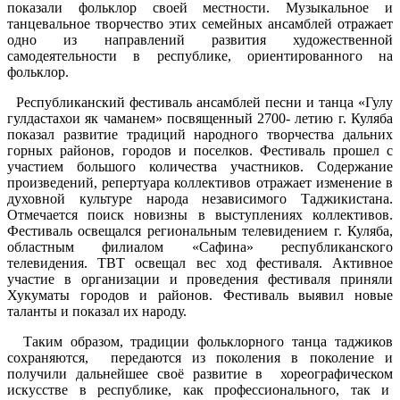
показали фольклор своей местности. Музыкальное и
танцевальное творчество этих семейных ансамблей отражает
одно из направлений развития художественной
самодеятельности в республике, ориентированного на
фольклор.
Республиканский фестиваль ансамблей песни и танца «Гулу
гулдастахои як чаманем» посвященный 2700- летию г. Куляба
показал развитие традиций народного творчества дальних
горных районов, городов и поселков. Фестиваль прошел с
участием большого количества участников. Содержание
произведений, репертуара коллективов отражает изменение в
духовной культуре народа независимого Таджикистана.
Отмечается поиск новизны в выступлениях коллективов.
Фестиваль освещался региональным телевидением г. Куляба,
областным филиалом «Сафина» республиканского
телевидения. ТВТ освещал вес ход фестиваля. Активное
участие в организации и проведения фестиваля приняли
Хукуматы городов и районов. Фестиваль выявил новые
таланты и показал их народу.
Таким образом, традиции фольклорного танца таджиков
сохраняются, передаются из поколения в поколение и
получили дальнейшее своё развитие в хореографическом
искусстве в республике, как профессионального, так и