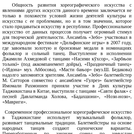
Общность развития хореографического искусства с
явлениями других искусств данного времени заключается не
только в похожести условий жизни деятелей культуры и
искусства с ее проблемами, но и в том значении, которое
стало придаваться искусству в республике. Профессиональное
искусство от данных процессов получает огромный стимул
для творческой деятельности. Ансамбль «Зебо» участвовал в
международном фестивале «Дильфинские игры» в 2007 году,
где завоевали золотую и бронзовые медали в номинациях
фольклор и сольный танец. Выступление в исполнении
Джамили Ахмедовой с танцами «Насими кўхсор», «Зарбњои
тољикї» (под аккомпанемент дойры), «Праздничный танец»
(«Идона» муз. Аббосова), «Масти бањор» (муз.Ш. Бедакова)
надолго запомнятся зрителям. Ансамбль «Зебо» балетмейстер
М. Сатторов совместно с ансамблем «Гулрез» балетмейстер
Имомали Рахмониен приняли участие в Днях культуры
Таджикистана в Китае, выступили с танцами «Савти фалак» с
песней Давлатманда Холова, «Бадахшони», «Нози-нози»,
«Мавриги».
Современное профессиональное хореографическое искусство
в Таджикистане использует музыкальный фольклор,
развивает танцевальные традиции. Балетмейстеры на основе
народных танцев создают сценические варианты.
Переработанные по законам сцены по замыслам