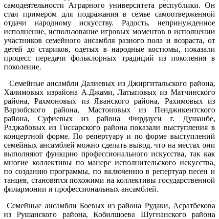
самодеятельности Аграрного университета республики. Он
стал примером для подражания в семье самоотверженной
отдачи народному искусству. Радость, непринужденное
исполнение, использование игровых моментов в исполнении
участников семейного ансамбля разного пола и возраста, от
детей до стариков, одетых в народные костюмы, показали
процесс передачи фольклорных традиций из поколения в
поколение.
Семейные ансамбли Далиевых из Джиргитальского района,
Халимовых израйона А.Джами, Латыповых из Матчинского
района, Рахмоновых из Яванского района, Рахимовых из
Варзобского района, Мастоновых из Пенджикентского
района, Суфиевых из района Фирдауси г. Душанбе,
Раджабовых из Гиссарского района показали выступления в
концертной форме. По репертуару и по форме выступлений
семейных ансамблей можно сделать вывод, что на местах они
выполняют функцию профессионального искусства, так как
многие коллективы по манере исполнительского искусства,
по созданию программы, по включению в репертуар песен и
танцев, становятся похожими на коллективы государственной
филармонии и профессиональных ансамблей.
Семейные ансамбли Боевых из района Рудаки, Асратбекова
из Рушанского района, Кобилшоева Шугнанского района