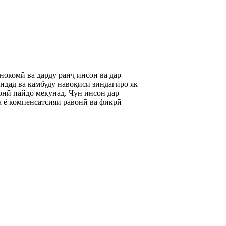
нокомӣ ва дарду ранҷ инсон ва дар
андад ва камбуду навоқиси зиндагиро як
монӣ пайдо мекунад. Чун инсон дар
а ё компенсатсияи равонӣ ва фикрӣ