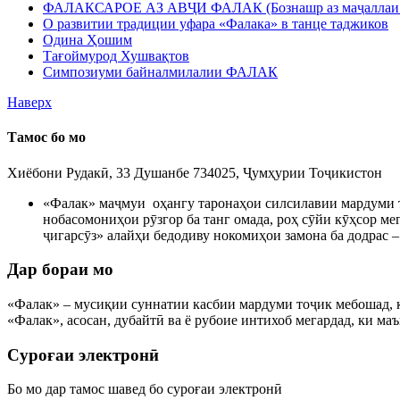
ФАЛАКСАРОЕ АЗ АВҶИ ФАЛАК (Бознашр аз маҷаллаи 
О развитии традиции уфара «Фалака» в танце таджиков
Одина Ҳошим
Тағоймурод Хушвақтов
Симпозиуми байналмилалии ФАЛАК
Наверх
Тамос бо мо
Хиёбони Рудакӣ, 33 Душанбе 734025, Ҷумҳурии Тоҷикистон
«Фалак» маҷмуи оҳангу таронаҳои силсилавии мардуми то
нобасомониҳои рӯзгор ба танг омада, роҳ сӯйи кӯҳсор мег
ҷигарсӯз» алайҳи бедодиву нокомиҳои замона ба додрас 
Дар бораи мо
«Фалак» – мусиқии суннатии касбии мардуми тоҷик мебошад, ки
«Фалак», асосан, дубайтӣ ва ё рубоие интихоб мегардад, ки м
Суроғаи электронӣ
Бо мо дар тамос шавед бо суроғаи электронӣ