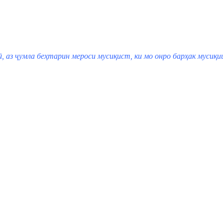
ӣ, аз ҷумла беҳтарин мероси мусиқист, ки мо онро барҳак мусиқи