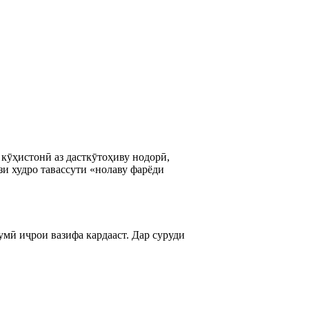
 кӯҳистонӣ аз дасткӯтоҳиву нодорӣ,
ёзи худро тавассути «нолаву фарёди
умӣ иҷрои вазифа кардааст. Дар суруди