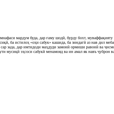
нафаси мардум буда, дар ғаму шодӣ, бурду бохт, муваффақияту 
иқӣ, ба истилоҳ «оҳи сабук» кашида, ба зиндагӣ аз нав дил меб
от сар зада, дар имтидоди маҳдуди замонӣ ормиши равонӣ ва ҷис
ути мусиқӣ эҳсоси сабукӣ менамояд ва ин амал як навъ ҷуброн в