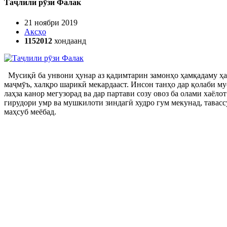
Таҷлили рӯзи Фалак
21 ноябри 2019
Аксҳо
1152012
хондаанд
Мусиқӣ ба унвони ҳунар аз қадимтарин замонҳо ҳамқадаму ҳам
маҷмӯъ, халқро шарикӣ мекардааст. Инсон танҳо дар қолаби мус
лаҳза канор мегузорад ва дар партави созу овоз ба олами хаёл
гирудори умр ва мушкилоти зиндагӣ худро гум мекунад, тавасс
маҳсуб меёбад.