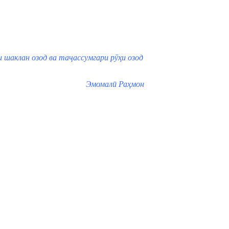
и шаклан озод ва таҷассумгари рӯҳи озод
Эмомалӣ Раҳмон