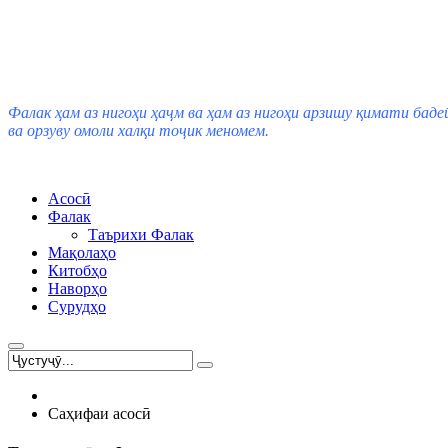
Фалак ҳам аз нигоҳи ҳаҷм ва ҳам аз нигоҳи арзишу қимати баде
ва орзуву омоли халқи тоҷик меномем.
Асосӣ
Фалак
Таърихи Фалак
Мақолаҳо
Китобҳо
Наворҳо
Сурудҳо
Саҳифаи асосӣ