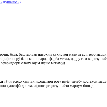
«Душанбе»)
ҷик буда, бештар дар навоҳии куҳистон маъмул аст, зеро марди
ирифт ва рӯ ба осмон оварда, фарёд мезад, дарду ғам ва розу ни
– офаридгори оламу одам ифшо менамуд.
 тӯли асрҳо ҳамчун ифодагари розу ниёз, талабу хостаҳои мард
аънои фалсафӣ дошта, ифшогари розу ниёзи мардум бошад.